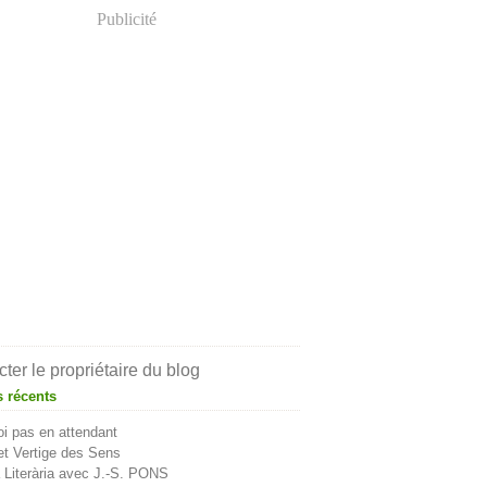
Publicité
ter le propriétaire du blog
s récents
i pas en attendant
t Vertige des Sens
Literària avec J.-S. PONS