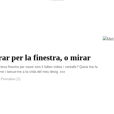
rar per la finestra, o mirar
 teva finestra per veure sino li falten vidres i ventalls? Quina tria fa
-me i tancar-me a la crida del meu desig. xxx
 Permalien [
#
]