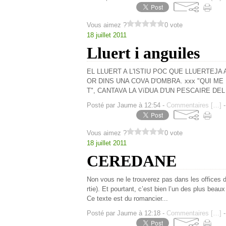
Vous aimez ?
0 vote
18 juillet 2011
Lluert i anguiles
EL LLUERT A L'ISTIU POC QUE LLUERTEJA
OR DINS UNA COVA D'OMBRA. xxx "QUI M
T", CANTAVA LA VíDUA D'UN PESCAIRE DE
Posté par Jaume à 12:54 -
Commentaires [
…
]
-
Vous aimez ?
0 vote
18 juillet 2011
CEREDANE
Non vous ne le trouverez pas dans les offices d
rtie). Et pourtant, c’est bien l’un des plus beau
Ce texte est du romancier...
Posté par Jaume à 12:18 -
Commentaires [
…
]
-