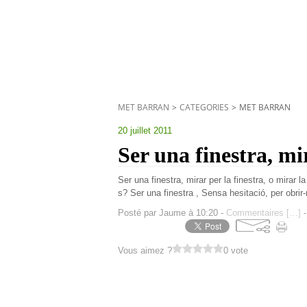
MET BARRAN
>
CATEGORIES
>
MET BARRAN
20 juillet 2011
Ser una finestra, mi
Ser una finestra, mirar per la finestra, o mirar la
s? Ser una finestra , Sensa hesitació, per obrir
Posté par Jaume à 10:20 -
Commentaires [
…
]
-
Vous aimez ?
0 vote