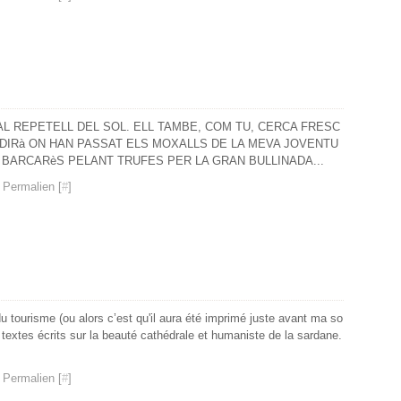
Janv
Févr
Mar
Avri
Mai
Juin
Juil
Aoû
Sep
Sep
Nov
Janv
Févr
Mar
Avri
Mai
Juin
Juil
Aoû
Aoû
Oct
Janv
Févr
Mar
Avri
Mai
Juin
Juin
Juil
Sep
Janv
Févr
Mar
Avri
Mai
Mai
Juin
Aoû
Janv
Févr
Mar
Avri
Avri
Mai
Juil
Janv
Févr
Mar
Mar
Avri
Juin
Janv
Févr
Mar
Mai
 AL REPETELL DEL SOL. ELL TAMBE, COM TU, CERCA FRESC
Janv
Févr
Avri
E DIRà ON HAN PASSAT ELS MOXALLS DE LA MEVA JOVENTU
Janv
Mar
L BARCARèS PELANT TRUFES PER LA GRAN BULLINADA...
Févr
 Permalien [
#
]
u tourisme (ou alors c’est qu'il aura été imprimé juste avant ma so
x textes écrits sur la beauté cathédrale et humaniste de la sardane.
 Permalien [
#
]