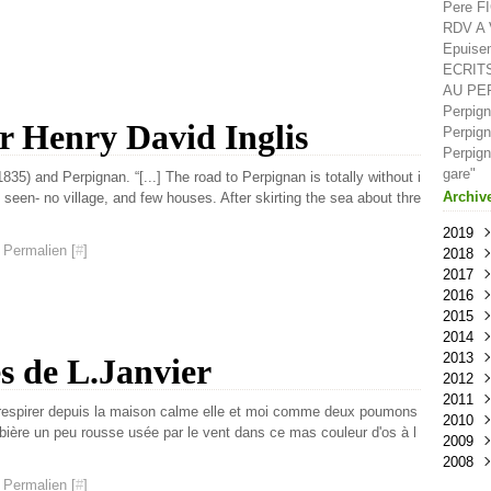
Pere F
RDV A V
Epuisem
ECRIT
AU PE
Perpign
er Henry David Inglis
Perpign
Perpign
gare"
835) and Perpignan. “[...] The road to Perpignan is totally without i
Archiv
e seen- no village, and few houses. After skirting the sea about thre
2019
 Permalien [
#
]
2018
Oct
2017
Sep
Déc
2016
Aoû
Nov
Déc
2015
Juil
Oct
Nov
Déc
2014
Juin
Sep
Oct
Nov
Déc
2013
Mai
Aoû
Sep
Oct
Nov
Déc
s de L.Janvier
2012
Avri
Juil
Aoû
Sep
Oct
Nov
Déc
2011
Mar
Juin
Juil
Aoû
Sep
Oct
Nov
Déc
 à respirer depuis la maison calme elle et moi comme deux poumons
2010
Févr
Mai
Juin
Juil
Aoû
Sep
Oct
Nov
Déc
orbière un peu rousse usée par le vent dans ce mas couleur d'os à l
2009
Janv
Avri
Mai
Juin
Juil
Aoû
Sep
Oct
Nov
Déc
2008
Mar
Avri
Mai
Juin
Juil
Aoû
Sep
Oct
Nov
Nov
Févr
Mar
Avri
Mai
Juin
Juil
Aoû
Sep
Oct
Oct
Déc
 Permalien [
#
]