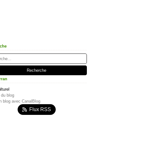
che
rran
lturel
 du blog
n blog avec CanalBlog
Flux RSS