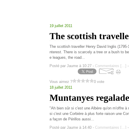
19 juillet 2011
The scottish travell
The scottish traveller Henry David Inglis (1795-1
nterest. There is scarcely a tree or a bush to b
e leagues, the road...
Posté par Jaume à 10:27 -
Commentaires [
…
]
-
Vous aimez ?
0 vote
18 juillet 2011
Muntanyes regalade
"Ah bien sûr si c'est une Albère qu'on m'offre
si c'est une Corbière à plus forte raison une C
a façon de Périllos aussi...
Posté par Jaume à 14:40 -
Commentaires [
…
]
-