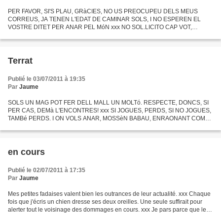
PER FAVOR, SI'S PLAU, GRàCIES, NO US PREOCUPEU DELS MEUS
CORREUS, JA TENEN L'EDAT DE CAMINAR SOLS, I NO ESPEREN EL
VOSTRE DITET PER ANAR PEL MóN xxx NO SOL.LICITO CAP VOT,
NOMéS UN XIC DE VETA I FIL, PER SI DE CAS... xxx L'AIGUA DE
L'ACTUALITAT ES MANTé...
Terrat
Publié le 03/07/2011 à 19:35
Par
Jaume
SOLS UN MAG POT FER DELL MALL UN MOLTó. RESPECTE, DONCS, SI
PER CAS, DEMà L'ENCONTRES! xxx SI JOGUES, PERDS, SI NO JOGUES,
TAMBé PERDS. I ON VOLS ANAR, MOSSèN BABAU, ENRAONANT COM
FAS. xxx A UN CERT GRAU D'ESCALFAMENT LA MàTERIA GRISA
S'ENFUIG SOBRE EL...
en cours
Publié le 02/07/2011 à 17:35
Par
Jaume
Mes petites fadaises valent bien les outrances de leur actualité. xxx Chaque
fois que j'écris un chien dresse ses deux oreilles. Une seule suffirait pour
alerter tout le voisinage des dommages en cours. xxx Je pars parce que le
face à face avec l'écran,...