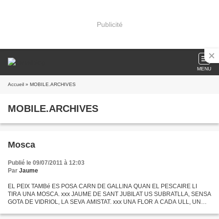
Publicité
MENU
Accueil
» MOBILE.ARCHIVES
MOBILE.ARCHIVES
Mosca
Publié le 09/07/2011 à 12:03
Par
Jaume
EL PEIX TAMBé ES POSA CARN DE GALLINA QUAN EL PESCAIRE LI
TIRA UNA MOSCA. xxx JAUME DE SANT JUBILAT US SUBRATLLA, SENSA
GOTA DE VIDRIOL, LA SEVA AMISTAT. xxx UNA FLOR A CADA ULL, UN
OCELL AL COR I LA VIDA PASSA SENSA RANCOR. xxx D'ENçà DE LA
CRISI DEL...