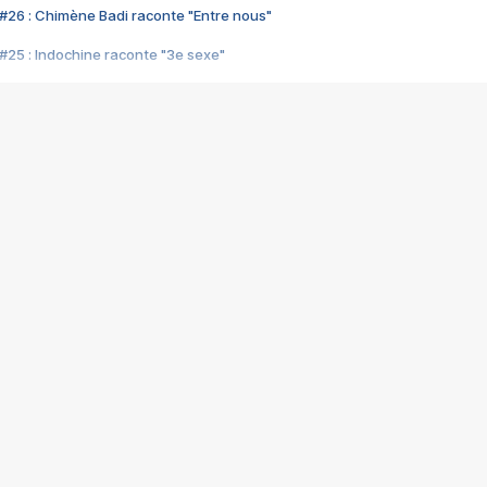
#26 : Chimène Badi raconte "Entre nous"
#25 : Indochine raconte "3e sexe"
#24 : Zaho raconte "C'est chelou"
#23 : Patrick Bruel raconte "Au café des délices"
#22 : Kyo raconte "Le chemin"
#21 : Nolwenn Leroy raconte "Cassé"
#20 : Patrick Hernandez raconte "Born to be alive"
#19 : Lorie raconte "Près de moi"
#18 : Michael Jones raconte "A nos actes manqués" (avec Jean-Jacque
#17 : Khaled raconte "Aïcha"
#16 : Corneille raconte "Parce qu'on vient de loin"
#15 : Indochine raconte "L'aventurier"
14 : Lorie raconte "Sur un air latino"