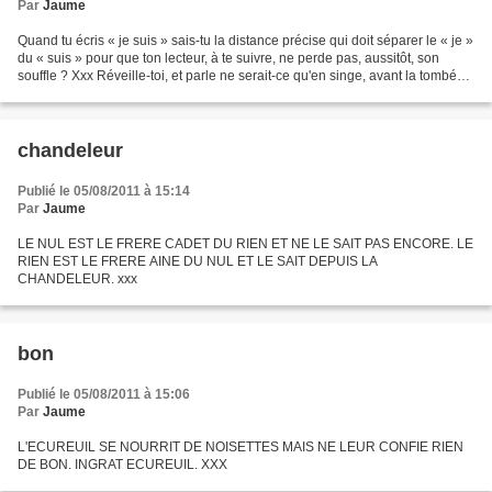
Par
Jaume
Quand tu écris « je suis » sais-tu la distance précise qui doit séparer le « je »
du « suis » pour que ton lecteur, à te suivre, ne perde pas, aussitôt, son
souffle ? Xxx Réveille-toi, et parle ne serait-ce qu'en singe, avant la tombée
de la nuit. Le...
chandeleur
Publié le 05/08/2011 à 15:14
Par
Jaume
LE NUL EST LE FRERE CADET DU RIEN ET NE LE SAIT PAS ENCORE. LE
RIEN EST LE FRERE AINE DU NUL ET LE SAIT DEPUIS LA
CHANDELEUR. xxx
bon
Publié le 05/08/2011 à 15:06
Par
Jaume
L'ECUREUIL SE NOURRIT DE NOISETTES MAIS NE LEUR CONFIE RIEN
DE BON. INGRAT ECUREUIL. XXX