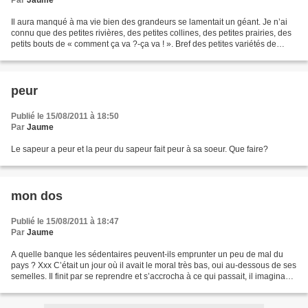
Par
Jaume
Il aura manqué à ma vie bien des grandeurs se lamentait un géant. Je n’ai
connu que des petites rivières, des petites collines, des petites prairies, des
petits bouts de « comment ça va ?-ça va ! ». Bref des petites variétés de
petites choses et de petites...
peur
Publié le 15/08/2011 à 18:50
Par
Jaume
Le sapeur a peur et la peur du sapeur fait peur à sa soeur. Que faire?
mon dos
Publié le 15/08/2011 à 18:47
Par
Jaume
A quelle banque les sédentaires peuvent-ils emprunter un peu de mal du
pays ? Xxx C’était un jour où il avait le moral très bas, oui au-dessous de ses
semelles. Il finit par se reprendre et s’accrocha à ce qui passait, il imagina
qu’il vivait au temps...