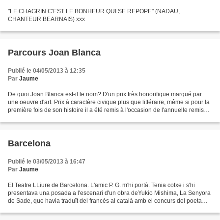
"LE CHAGRIN C'EST LE BONHEUR QUI SE REPOPE" (NADAU,
CHANTEUR BEARNAIS) xxx
Parcours Joan Blanca
Publié le 04/05/2013 à 12:35
Par
Jaume
De quoi Joan Blanca est-il le nom? D'un prix très honorifique marqué par
une oeuvre d'art. Prix à caractère civique plus que littéraire, même si pour la
première fois de son histoire il a été remis à l'occasion de l'annuelle remise
des prix littéraires...
Barcelona
Publié le 03/05/2013 à 16:47
Par
Jaume
El Teatre LLiure de Barcelona. L'amic P. G. m'hi portà. Tenia cotxe i s'hi
presentava una posada a l'escenari d'un obra deYukio Mishima, La Senyora
de Sade, que havia traduït del francés al català amb el concurs del poeta
Vicenç Altaió. L'autor japonés...