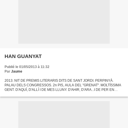
HAN GUANYAT
Publié le 01/05/2013 à 11:32
Par
Jaume
2013. NIT DE PREMIS LITERARIS DITS DE SANT JORDI. PERPINYÀ.
PALAU DELS CONGRESSOS. 2n PIS, AULA DEL "GRENAT". MOLTÍSSIMA
GENT. D'AQUÍ, D'ALLÍ I DE MES LLUNY. D'AHIR, D'ARA...I DE PER EN
DAVANT. LA FESTA CELEBRA EL SEU 24é ANIVERSARI. ES EL PUNT
D'ORGA...