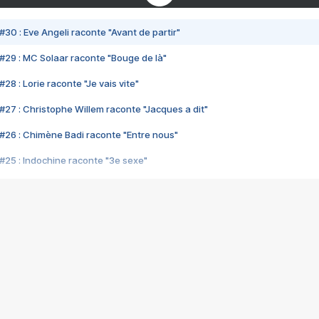
#30 : Eve Angeli raconte "Avant de partir"
#29 : MC Solaar raconte "Bouge de là"
28 : Lorie raconte "Je vais vite"
#27 : Christophe Willem raconte "Jacques a dit"
#26 : Chimène Badi raconte "Entre nous"
#25 : Indochine raconte "3e sexe"
#24 : Zaho raconte "C'est chelou"
#23 : Patrick Bruel raconte "Au café des délices"
#22 : Kyo raconte "Le chemin"
#21 : Nolwenn Leroy raconte "Cassé"
#20 : Patrick Hernandez raconte "Born to be alive"
#19 : Lorie raconte "Près de moi"