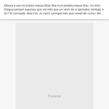
Afluixa q uan ho trobes massa tibat, tiba si et sembla massa fluix. Un broc
d'aigua perquè suposeu que val més que un veire de vi garnatxa, biològic o
no? El concepte, deia l'un, és carro carregat més que cavall de cursa i deixà
la ruta per esplaiar-se...
Publicité