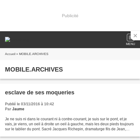
Publicité
MENU
Accueil
» MOBILE.ARCHIVES
MOBILE.ARCHIVES
esclave de ses moqueries
Publié le 03/11/2016 à 10:42
Par
Jaume
Je ne suis ni dans le courant ni à contre-courant, je suis sur le pont, et je
vais, je viens, un oeil à droite un oeil à gauche, mais les deux pieds toujours
sur le tablier du pont. Sacré Jacques Richepin, dramaturge fils de Jean,
poète: "J'aime les sociétés...