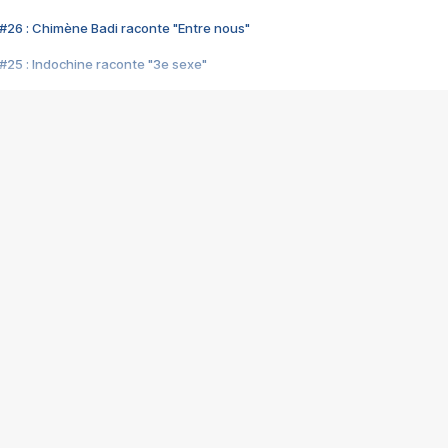
#26 : Chimène Badi raconte "Entre nous"
#25 : Indochine raconte "3e sexe"
#24 : Zaho raconte "C'est chelou"
#23 : Patrick Bruel raconte "Au café des délices"
#22 : Kyo raconte "Le chemin"
#21 : Nolwenn Leroy raconte "Cassé"
#20 : Patrick Hernandez raconte "Born to be alive"
#19 : Lorie raconte "Près de moi"
#18 : Michael Jones raconte "A nos actes manqués" (avec Jean-Jacque
#17 : Khaled raconte "Aïcha"
#16 : Corneille raconte "Parce qu'on vient de loin"
#15 : Indochine raconte "L'aventurier"