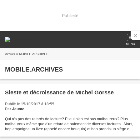
Publicité
MENU
Accueil
» MOBILE.ARCHIVES
MOBILE.ARCHIVES
Sieste et décroissance de MIchel Gorsse
Publié le 15/10/2017 à 18:55
Par
Jaume
Qui n'a pas des retards de lecture? Et qui n'en est pas malheureux? Plus
malheureux même que d'un retard de paiement de diverses factures...Alors,
hop empoigne un livre (appelé encore bouquin) et hop prends un siège ou
cale-bien ton dos dans le lit, et...