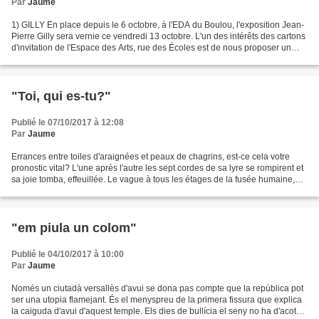
Par
Jaume
1) GILLY En place depuis le 6 octobre, à l'EDA du Boulou, l'exposition Jean-
Pierre Gilly sera vernie ce vendredi 13 octobre. L'un des intérêts des cartons
d'invitation de l'Espace des Arts, rue des Écoles est de nous proposer un
pièce échantillon du travail...
"Toi, qui es-tu?"
Publié le 07/10/2017 à 12:08
Par
Jaume
Errances entre toiles d'araignées et peaux de chagrins, est-ce cela votre
pronostic vital? L'une après l'autre les sept cordes de sa lyre se rompirent et
sa joie tomba, effeuillée. Le vague à tous les étages de la fusée humaine,
comment voulez-vous qu'il...
"em piula un colom"
Publié le 04/10/2017 à 10:00
Par
Jaume
Només un ciutadà versallès d'avui se dona pas compte que la república pot
ser una utopia flamejant. És el menyspreu de la primera fissura que explica
la caiguda d'avui d'aquest temple. Els dies de bullícia el seny no ha d'acotar.