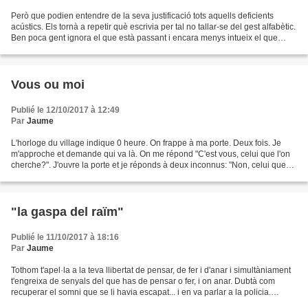
Però que podien entendre de la seva justificació tots aquells deficients
acústics. Els tornà a repetir què escrivia per tal no tallar-se del gest alfabètic.
Ben poca gent ignora el que està passant i encara menys intueix el que
passarà, puix que, entre...
Vous ou moi
Publié le 12/10/2017 à 12:49
Par
Jaume
L'horloge du village indique 0 heure. On frappe à ma porte. Deux fois. Je
m'approche et demande qui va là. On me répond "C'est vous, celui que l'on
cherche?". J'ouvre la porte et je réponds à deux inconnus: "Non, celui que
vous appelez "Vous" habite trois...
"la gaspa del raïm"
Publié le 11/10/2017 à 18:16
Par
Jaume
Tothom t'apel·la a la teva llibertat de pensar, de fer i d'anar i simultàniament
t'engreixa de senyals del que has de pensar o fer, i on anar. Dubtà com
recuperar el somni que se li havia escapat... i en va parlar a la policia.
Quines informacions i per...