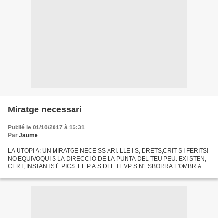
Miratge necessari
Publié le 01/10/2017 à 16:31
Par
Jaume
LA UTOPI A: UN MIRATGE NECE SS ARI. LLE I S, DRETS,CRIT S I FERITS!
NO EQUIVOQUI S LA DIRECCI Ó DE LA PUNTA DEL TEU PEU. EXI STEN,
CERT, INSTANTS É PICS. EL P A S DEL TEMP S N'ESBORRA L'OMBR A.
xxx