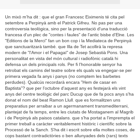
Un mixò m'ha dit : que el gran Francesc Eiximenis té cita pel
setembre a Perpinyà amb el Patrick Gifreu. No pas per una
controversia teològica, sino per la presentació d'una traducció
francesa d'un plec de "contes i faules" de l'antic bisbe d'Elne. Les
"Editions de la Merci" fan un bon cop i la Mediateca de Perpinyà
que sanctuaritzarà també. que Illa de Tet acollirà la represa
modern de "l'Amor i el Papagaï" de Josep Sebastià Pons. Una
personalitat en vista del món cultural i radiofònic català hi
defensa un dels principals rols. Per fi l'honorable senyor ha
retrobat els camins del teatre sobre els quals va engegar-se per
primera vegada fa anys i panys (no comptem les barbetes
perdudes). Qualcús recordarà encara "Hem de casar en
Baptista"? que per l'octubre d'aquest any es festejarà els vint
anys del centre teològic del parc Ducup que de fa pocs anys s'ha
donat el nom del beat Ramon Llull. que es formalitzen uns
preparatius per arraibar a un agermanament transmediterrani,
plantejat de fa temps, entre les ciutats de Mostaganem al Magrib
i de Perpinyà als paisos catalans. que s'ha portat a l'imprempta el
primer treball a caràcter veritablement històric i científic sobre la
Processó de la Sanch. S'ha dit i escrit sobre ella moltes coses, de
cops bastant contradictòries o ben allunyades dels (rars) texts