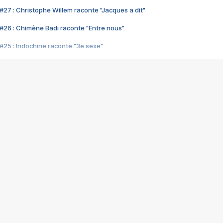
#27 : Christophe Willem raconte "Jacques a dit"
#26 : Chimène Badi raconte "Entre nous"
#25 : Indochine raconte "3e sexe"
#24 : Zaho raconte "C'est chelou"
#23 : Patrick Bruel raconte "Au café des délices"
#22 : Kyo raconte "Le chemin"
#21 : Nolwenn Leroy raconte "Cassé"
#20 : Patrick Hernandez raconte "Born to be alive"
#19 : Lorie raconte "Près de moi"
#18 : Michael Jones raconte "A nos actes manqués" (avec Jean-Jacque
#17 : Khaled raconte "Aïcha"
#16 : Corneille raconte "Parce qu'on vient de loin"