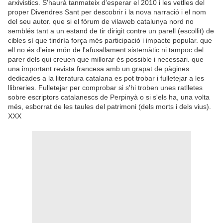
arxivistics. S'haurà tanmateix d'esperar el 2010 i les vetlles del
proper Divendres Sant per descobrir i la nova narració i el nom
del seu autor. que si el fòrum de vilaweb catalunya nord no
semblés tant a un estand de tir dirigit contre un parell (escollit) de
cibles sí que tindría força més participació i impacte popular. que
ell no és d'eixe món de l'afusallament sistemàtic ni tampoc del
parer dels qui creuen que millorar és possible i necessari. que
una important revista francesa amb un grapat de pàgines
dedicades a la literatura catalana es pot trobar i fulletejar a les
llibreries. Fulletejar per comprobar si s'hi troben unes ratlletes
sobre escriptors catalanescs de Perpinyà o si s'els ha, una volta
més, esborrat de les taules del patrimoni (dels morts i dels vius).
XXX