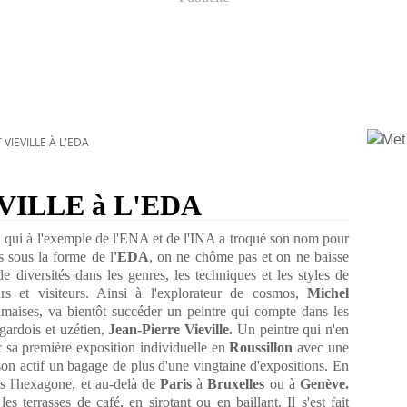
IEVILLE À L'EDA
EVILLE à L'EDA
, qui à l'exemple de l'ENA et de l'INA a troqué son nom pour
 sous la forme de l
'EDA
, on ne chôme pas et on ne baisse
e diversités dans les genres, les techniques et les styles de
urs et visiteurs. Ainsi à l'explorateur de cosmos,
Michel
 cimaises, va bientôt succéder un peintre qui compte dans les
 gardois et uzétien,
Jean-Pierre Vieville.
Un peintre qui n'en
ec sa première exposition individuelle en
Roussillon
avec une
 son actif un bagage de plus d'une vingtaine d'expositions. En
ans l'hexagone, et au-delà de
Paris
à
Bruxelles
ou à
Genève.
es terrasses de café, en sirotant ou en baillant. Il s'est fait