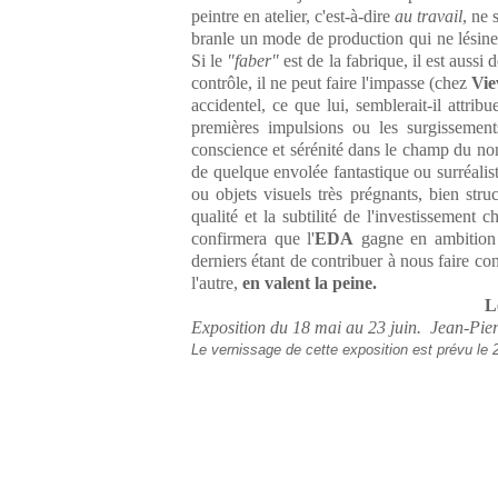
peintre en atelier, c'est-à-dire
au travail
, ne 
branle un mode de production qui ne lésin
Si le
"faber"
est de la fabrique, il est aussi d
contrôle, il ne peut faire l'impasse (chez
Vie
accidentel, ce que lui, semblerait-il attrib
premières impulsions ou les surgissement
conscience et sérénité dans le champ du non 
de quelque envolée fantastique ou surréalist
ou objets visuels très prégnants, bien stru
qualité et la subtilité de l'investissement
confirmera que l'
EDA
gagne en ambition e
derniers étant de contribuer à nous faire co
l'autre,
en valent la peine.
L
Exposition du 18 mai au 23 juin. Jean-Pier
Le vernissage de cette exposition est prévu le 