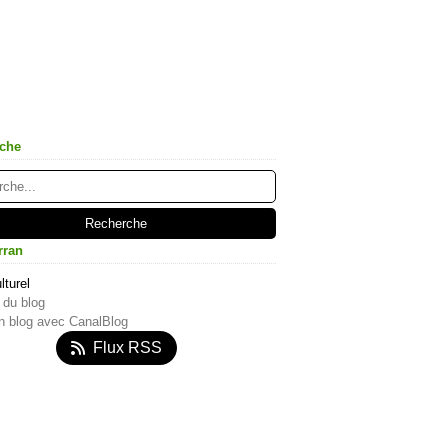
che
rran
lturel
 du blog
n blog avec CanalBlog
Flux RSS