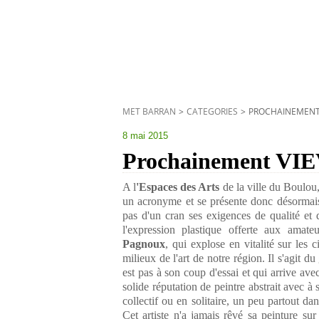
MET BARRAN
>
CATEGORIES
>
PROCHAINEMENT V
8 mai 2015
Prochainement VI
A l
'Espaces des Arts
de la ville du Boulou
un acronyme et se présente donc désormais
pas d'un cran ses exigences de qualité et d
l'expression plastique offerte aux amate
Pagnoux
, qui explose en vitalité sur les
milieux de l'art de notre région. Il s'agit du
est pas à son coup d'essai et qui arrive av
solide réputation de peintre abstrait avec à
collectif ou en solitaire, un peu partout d
Cet artiste n'a jamais rêvé sa peinture sur l