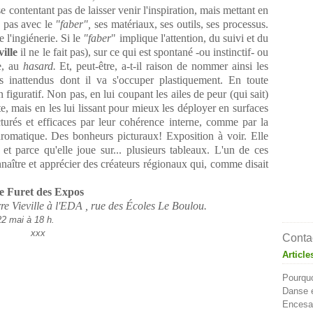
se contentant pas de laisser venir l'inspiration, mais mettant en
e pas avec le
"faber",
ses matériaux, ses outils, ses processus.
e l'ingiénerie. Si le
"faber
" implique l'attention, du suivi et du
ville
il ne le fait pas), sur ce qui est spontané -ou instinctif- ou
ue, au
hasard.
Et, peut-être, a-t-il raison de nommer ainsi les
s inattendus dont il va s'occuper plastiquement. En toute
figuratif. Non pas, en lui coupant les ailes de peur (qui sait)
e, mais en les lui lissant pour mieux les déployer en surfaces
cturés et efficaces par leur cohérence interne, comme par la
 chromatique. Des bonheurs picturaux! Exposition à voir. Elle
t parce qu'elle joue sur... plusieurs tableaux. L'un de ces
nnaître et apprécier des créateurs régionaux qui, comme disait
e Furet des Expos
re Vieville à l'EDA , rue des Écoles Le Boulou.
22 mai à 18 h.
xxx
Contac
Article
Pourquo
Danse e
Encesa 