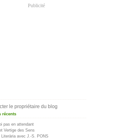
Publicité
ter le propriétaire du blog
s récents
i pas en attendant
t Vertige des Sens
Literària avec J.-S. PONS