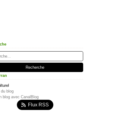
che
rran
lturel
 du blog
n blog avec CanalBlog
Flux RSS