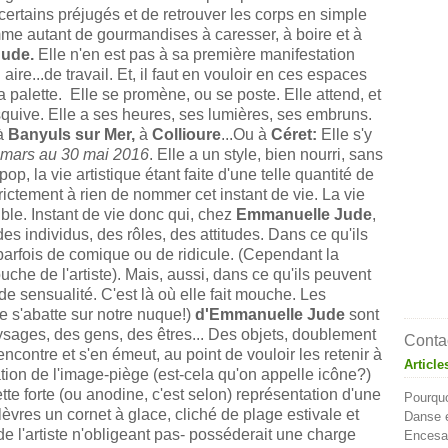
de certains préjugés et de retrouver les corps en simple
me autant de gourmandises à caresser, à boire et à
ude.
Elle n'en est pas à sa première manifestation
aire...de travail. Et, il faut en vouloir en ces espaces
a palette. Elle se promène, ou se poste. Elle attend, et
squive. Elle a ses heures, ses lumières, ses embruns.
 à
Banyuls sur Mer,
à
Collioure
...Ou à
Céret:
Elle s'y
 mars au 30 mai 2016
. Elle a un style, bien nourri, sans
r pop, la vie artistique étant faite d'une telle quantité de
trictement à rien de nommer cet instant de vie. La vie
ble. Instant de vie donc qui, chez
Emmanuelle Jude
,
es individus, des rôles, des attitudes. Dans ce qu'ils
arfois de comique ou de ridicule. (Cependant la
uche de l'artiste). Mais, aussi, dans ce qu'ils peuvent
de sensualité. C'est là où elle fait mouche. Les
e s'abatte sur notre nuque!)
d
'Emmanuelle Jude
sont
ages, des gens, des êtres... Des objets, doublement
Contac
rencontre et s'en émeut, au point de vouloir les retenir à
Article
isation de l'image-piège (est-cela qu'on appelle icône?)
te forte (ou anodine, c'est selon) représentation d'une
Pourquo
vres un cornet à glace, cliché de plage estivale et
Danse e
e l'artiste n'obligeant pas- posséderait une charge
Encesa 