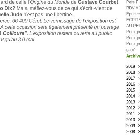
ard de celle l
'Origine du Monde
de
Gustave Courbet
Pere F
to Dix?
Mais, méfiez-vous
de ce qui s'écrit -vient de
RDV A V
Epuisem
lle Jude
n'est pas une libertine.
ECRIT
rce. 66 400 Céret. Le vernissage de l'exposition est
AU PE
 A cette occasion sera également présenté un ouvrage
Perpign
à Collioure"
. L'exposition restera ouverte au public
Perpign
jusqu'au 3 0 mai.
Perpign
gare"
Archiv
2019
2018
Oct
2017
Sep
Déc
2016
Aoû
Nov
Déc
2015
Juil
Oct
Nov
Déc
2014
Juin
Sep
Oct
Nov
Déc
2013
Mai
Aoû
Sep
Oct
Nov
Déc
2012
Avri
Juil
Aoû
Sep
Oct
Nov
Déc
2011
Mar
Juin
Juil
Aoû
Sep
Oct
Nov
Déc
2010
Févr
Mai
Juin
Juil
Aoû
Sep
Oct
Nov
Déc
2009
Janv
Avri
Mai
Juin
Juil
Aoû
Sep
Oct
Nov
Déc
2008
Mar
Avri
Mai
Juin
Juil
Aoû
Sep
Oct
Nov
Nov
Févr
Mar
Avri
Mai
Juin
Juil
Aoû
Sep
Oct
Oct
Déc