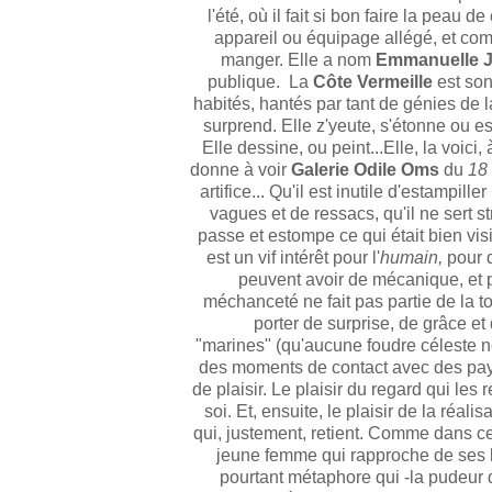
l'été, où il fait si bon faire la peau 
appareil ou équipage allégé, et com
manger. Elle a nom
Emmanuelle J
publique. La
Côte Vermeille
est son 
habités, hantés par tant de génies de l
surprend. Elle z'yeute, s'étonne ou e
Elle dessine, ou peint...Elle, la voici,
donne à voir
Galerie Odile Oms
du
18
artifice... Qu'il est inutile d'estampille
vagues et de ressacs, qu'il ne sert s
passe et estompe ce qui était bien visi
est un vif intérêt pour l'
humain,
pour d
peuvent avoir de mécanique, et p
méchanceté ne fait pas partie de la to
porter de surprise, de grâce et 
"marines" (qu'aucune foudre céleste n
des moments de contact avec des pays
de plaisir. Le plaisir du regard qui les 
soi. Et, ensuite, le plaisir de la réal
qui, justement, retient. Comme dans cet
jeune femme qui rapproche de ses lè
pourtant métaphore qui -la pudeur d