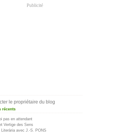
Publicité
ter le propriétaire du blog
s récents
i pas en attendant
t Vertige des Sens
Literària avec J.-S. PONS