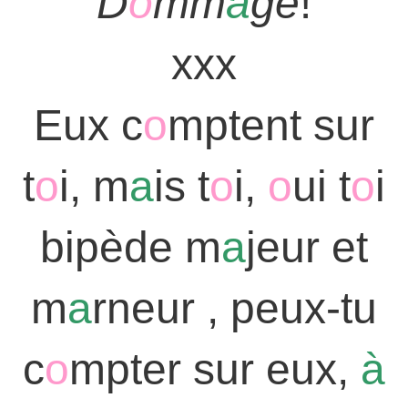
D
o
mm
a
ge
!
xxx
Eux c
o
mptent sur
t
o
i, m
a
is t
o
i,
o
ui t
o
i
bipède m
a
jeur et
m
a
rneur , peux-tu
c
o
mpter sur eux,
à