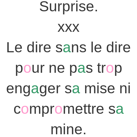
Surprise.
xxx
Le dire s
a
ns le dire
p
o
ur ne p
a
s tr
o
p
eng
a
ger s
a
mise ni
c
o
mpr
o
mettre s
a
mine.