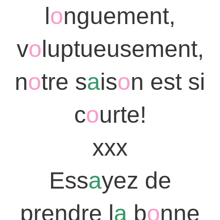
l
o
nguement,
v
o
luptueusement,
n
o
tre s
a
is
o
n est si
c
o
urte!
xxx
Ess
a
yez de
prendre l
a
b
o
nne