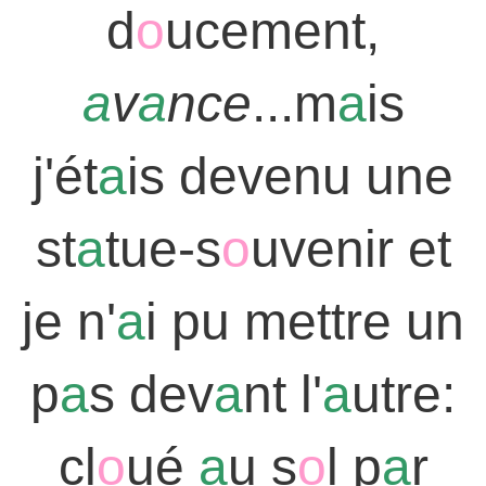
d
o
ucement,
a
v
a
nce
...m
a
is
j'ét
a
is devenu une
st
a
tue-s
o
uvenir et
je n'
a
i pu mettre un
p
a
s dev
a
nt l'
a
utre:
cl
o
ué
a
u s
o
l p
a
r