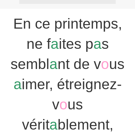
En ce printemps,
ne f
a
ites p
a
s
sembl
a
nt de v
o
us
a
imer, étreignez-
v
o
us
vérit
a
blement,