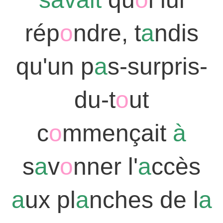
rép
o
ndre, t
a
ndis
qu'un p
a
s-surpris-
du-t
o
ut
c
o
mmençait
à
s
a
v
o
nner l'
a
ccès
a
ux pl
a
nches de l
a