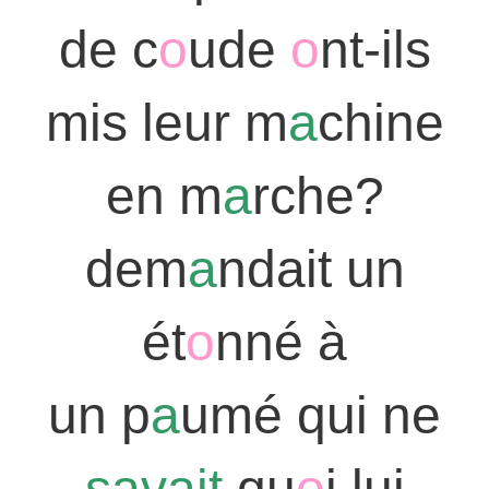
de c
o
ude
o
nt-ils
mis leur m
a
chine
en m
a
rche?
dem
a
ndait un
ét
o
nné à
un p
a
umé qui ne
savait
qu
o
i lui