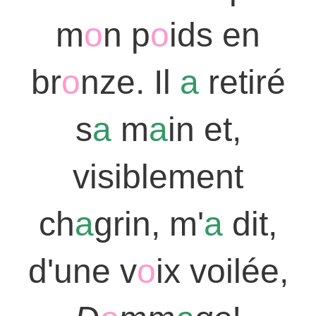
m
o
n p
o
ids en
br
o
nze. Il
a
retiré
s
a
m
a
in et,
visiblement
ch
a
grin, m'
a
dit,
d'une v
o
ix voilée,