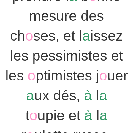
mesure des
ch
o
ses, et l
a
issez
les pessimistes et
les
o
ptimistes j
o
uer
a
ux dés,
à
l
a
t
o
upie et
à
l
a