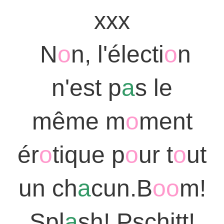
xxx
N
o
n, l'électi
o
n
n'est p
a
s le
même m
o
ment
ér
o
tique p
o
ur t
o
ut
un ch
a
cun.B
oo
m!
Spl
a
sh! Pschitt!