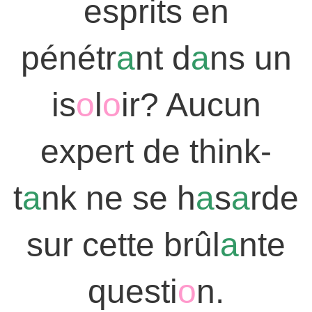
esprits en
pénétr
a
nt d
a
ns un
is
o
l
o
ir? Aucun
expert de think-
t
a
nk ne se h
a
s
a
rde
sur cette brûl
a
nte
questi
o
n.