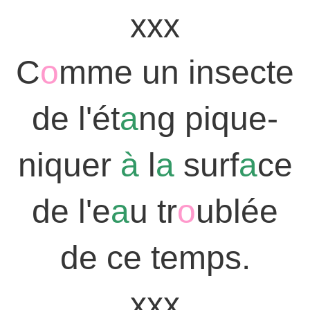
xxx
C
o
mme un insecte
de l'ét
a
ng pique-
niquer
à
l
a
surf
a
ce
de l'e
a
u tr
o
ublée
de ce temps.
xxx