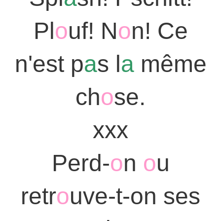
Pl
o
uf! N
o
n! Ce
n'est p
a
s l
a
même
ch
o
se.
xxx
Perd-
o
n
o
u
retr
o
uve-t-on ses