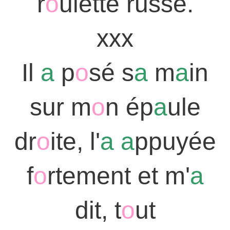
r
o
ulette russe.
xxx
Il
a
p
o
sé s
a
m
a
in
sur m
o
n ép
a
ule
dr
o
ite, l'
a
a
ppuyée
f
o
rtement et m'
a
dit, t
o
ut