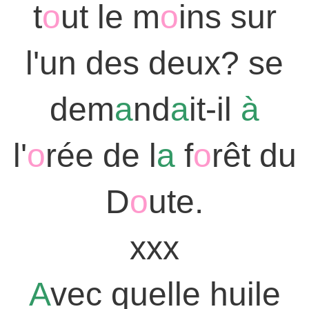
t
o
ut le m
o
ins sur
l'un des deux? se
dem
a
nd
a
it-il
à
l'
o
rée de l
a
f
o
rêt du
D
o
ute.
xxx
A
vec quelle huile