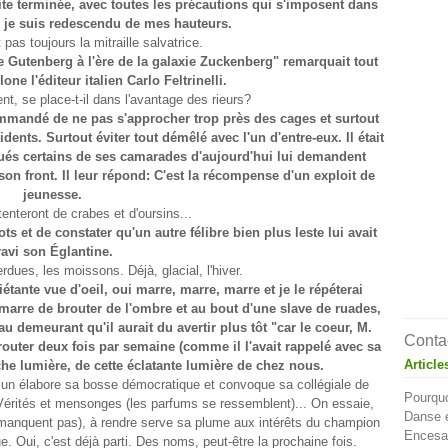
ite terminée, avec toutes les précautions qui s'imposent dans
, je suis redescendu de mes hauteurs.
pas toujours la mitraille salvatrice.
 Gutenberg à l'ère de la galaxie Zuckenberg" remarquait tout
ne l'éditeur italien Carlo Feltrinelli.
t, se place-t-il dans l'avantage des rieurs?
ecommandé de ne pas s'approcher trop près des cages et surtout
dents. Surtout éviter tout démêlé avec l'un d'entre-eux. Il était
igués certains de ses camarades d'aujourd'hui lui demandent
son front. Il leur répond: C'est la récompense d'un exploit de
jeunesse.
enteront de crabes et d'oursins...
s et de constater qu'un autre félibre bien plus leste lui avait
ravi son Églantine.
rdues, les moissons. Déjà, glacial, l'hiver.
iétante vue d'oeil, oui marre, marre, marre et je le répéterai
 marre de brouter de l'ombre et au bout d'une slave de ruades,
au demeurant qu'il aurait du avertir plus tôt "car le coeur, M.
Contac
outer deux fois par semaine (comme il l'avait rappelé avec sa
Article
che lumière, de cette éclatante lumière de chez nous.
hacun élabore sa bosse démocratique et convoque sa collégiale de
Pourquo
Vérités et mensonges (les parfums se ressemblent)... On essaie,
Danse e
e manquent pas), à rendre serve sa plume aux intérêts du champion
Encesa 
e. Oui, c'est déjà parti. Des noms, peut-être la prochaine fois.