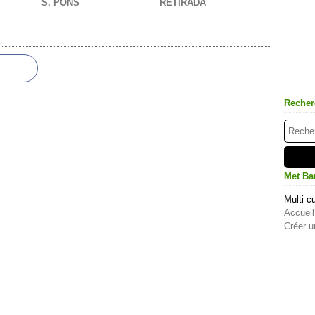
S. PONS
RETIRADA
Recher
Met Ba
Multi cu
Accueil
Créer u