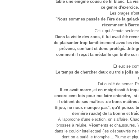
table une énigme cousu de fil blanc. La vis
ce genre d'exercice
Les orages n'ont 
"Nous sommes passés de l'ère de la galaxie
récemment à Barcelo
Celui qui écoute seulemen
Dans la visite des zoos, il lui avait été r
de plaisanter trop familièrement avec les rési
prévenu, confiant et donc protégé...Intr
comment il reçut la médaille qui brille sur 
Et eux se cont
Le temps de chercher deux ou trois jolis mot
J'ai oublié de semer. Pe
Il en avait marre ,et en maigrissait à inqu
encore cent fois pour me faire entendre, si
il obtient de ses maîtres -de bons maîtres 
Bijou, ne nous manque pas", qu'il puisse br
dernière ruade) de la bonne et fraî
A l'approche d'une élection, on s'affaire. C
brosses à reluire. Vêtements et chaussures. 
dans le couloir intellectuel (les désoeuvrés n
dont on a parié le triomphe....Plume et piqu