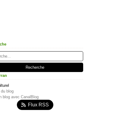
che
rran
lturel
 du blog
n blog avec CanalBlog
Flux RSS