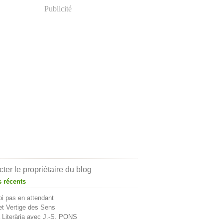
Publicité
ter le propriétaire du blog
s récents
i pas en attendant
t Vertige des Sens
Literària avec J.-S. PONS