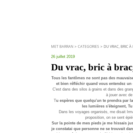
MET BARRAN
>
CATEGORIES
>
DU VRAC, BRIC À
26 juillet 2019
Du vrac, bric à brac
Tous les fantômes ne sont pas des mauvaise
et bien réfléchir quand vous entendez un q
C'est dans des silos à grains et dans des gra
à jouer avec de
T
u espères que quelqu'un te prendra par la
les lumières s'éteignent, Tu 
Dans les voyages organisés, me disait Irma-
proposition, on se sent épi
Sur la pointe de mes pieds je me hissais jus
je constatai que personne ne se trouvait dans