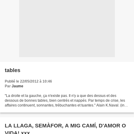
tables
Publié le 22/05/2012 à 10:46
Par
Jaume
"La droite et la gauche, ça n'existe pas. Il n'y a que des dessus et des
dessous de bonnes tables, bien centrés et nappés. Par temps de crise, les
affaires continuent, sonnantes, trébuchantes et tuantes." Alain K.Naval. (in
Petit précis des indigents...
LA LLAGA, SEMÀFOR, A MIG CAMÍ, D'AMOR O
VIDA! xxx