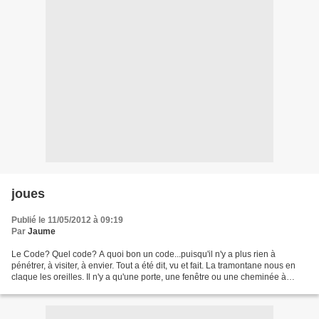
joues
Publié le 11/05/2012 à 09:19
Par
Jaume
Le Code? Quel code? A quoi bon un code...puisqu'il n'y a plus rien à
pénétrer, à visiter, à envier. Tout a été dit, vu et fait. La tramontane nous en
claque les oreilles. Il n'y a qu'une porte, une fenêtre ou une cheminée à
franchir. Le Code? Vous voulez...