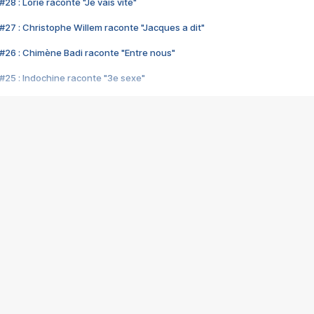
28 : Lorie raconte "Je vais vite"
#27 : Christophe Willem raconte "Jacques a dit"
#26 : Chimène Badi raconte "Entre nous"
#25 : Indochine raconte "3e sexe"
#24 : Zaho raconte "C'est chelou"
#23 : Patrick Bruel raconte "Au café des délices"
#22 : Kyo raconte "Le chemin"
#21 : Nolwenn Leroy raconte "Cassé"
#20 : Patrick Hernandez raconte "Born to be alive"
#19 : Lorie raconte "Près de moi"
#18 : Michael Jones raconte "A nos actes manqués" (avec Jean-Jacque
#17 : Khaled raconte "Aïcha"
#16 : Corneille raconte "Parce qu'on vient de loin"