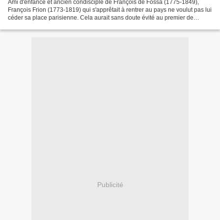
Ami d'enfance et ancien condisciple de François de Fossa (1775-1849),
François Frion (1773-1819) qui s'apprêtait à rentrer au pays ne voulut pas lui
céder sa place parisienne. Cela aurait sans doute évité au premier de
choisir l'armée (pour laquelle il...
Publicité