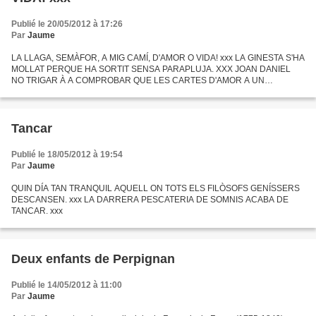
Publié le 20/05/2012 à 17:26
Par
Jaume
LA LLAGA, SEMÀFOR, A MIG CAMÍ, D'AMOR O VIDA! xxx LA GINESTA S'HA
MOLLAT PERQUE HA SORTIT SENSA PARAPLUJA. XXX JOAN DANIEL
NO TRIGAR À A COMPROBAR QUE LES CARTES D'AMOR A UN
MINISTRE TAMPOC SERVEIXEN PER RES. xxx LES NOSTRES ORELLES
NO ENS MURMUREJEN...
Tancar
Publié le 18/05/2012 à 19:54
Par
Jaume
QUIN DÍA TAN TRANQUIL AQUELL ON TOTS ELS FILÒSOFS GENÍSSERS
DESCANSEN. xxx LA DARRERA PESCATERIA DE SOMNIS ACABA DE
TANCAR. xxx
Deux enfants de Perpignan
Publié le 14/05/2012 à 11:00
Par
Jaume