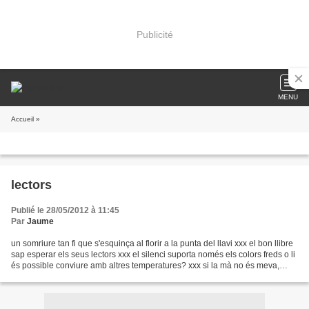
Publicité
MENU
Accueil
»
lectors
Publié le 28/05/2012 à 11:45
Par
Jaume
un somriure tan fi que s'esquinça al florir a la punta del llavi xxx el bon llibre
sap esperar els seus lectors xxx el silenci suporta només els colors freds o li
és possible conviure amb altres temperatures? xxx si la mà no és meva,
hesito entre una...