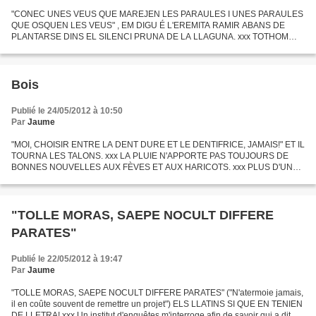
"CONEC UNES VEUS QUE MAREJEN LES PARAULES I UNES PARAULES
QUE OSQUEN LES VEUS" , EM DIGU É L'EREMITA RAMIR ABANS DE
PLANTARSE DINS EL SILENCI PRUNA DE LA LLAGUNA. xxx TOTHOM
PASSA COMPTES AMB LA SEVA INFÀNCIA. I MOLTS EN TREIEM NOM É S
UNA CANÇ ONETA...
Bois
Publié le 24/05/2012 à 10:50
Par
Jaume
"MOI, CHOISIR ENTRE LA DENT DURE ET LE DENTIFRICE, JAMAIS!" ET IL
TOURNA LES TALONS. xxx LA PLUIE N'APPORTE PAS TOUJOURS DE
BONNES NOUVELLES AUX FÈVES ET AUX HARICOTS. xxx PLUS D'UN
PO È TE SE PREND LES PIEDS DANS LE TAPIS EFFILOCH É D'UNE M É
TAPHORE...
"TOLLE MORAS, SAEPE NOCULT DIFFERE
PARATES"
Publié le 22/05/2012 à 19:47
Par
Jaume
"TOLLE MORAS, SAEPE NOCULT DIFFERE PARATES" ("N'atermoie jamais,
il en coûte souvent de remettre un projet") ELS LLATINS SI QUE EN TENIEN
DE LLETRA! xxx Un institut d'enquêtes m'interroge afin de savoir qui a dit