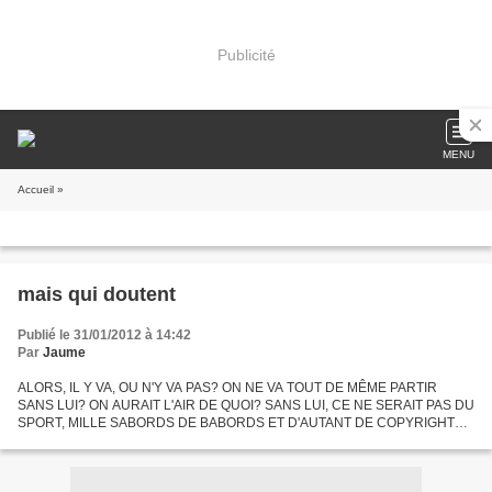
Publicité
MENU
Accueil
»
mais qui doutent
Publié le 31/01/2012 à 14:42
Par
Jaume
ALORS, IL Y VA, OU N'Y VA PAS? ON NE VA TOUT DE MÊME PARTIR
SANS LUI? ON AURAIT L'AIR DE QUOI? SANS LUI, CE NE SERAIT PAS DU
SPORT, MILLE SABORDS DE BABORDS ET D'AUTANT DE COPYRIGHTS!
xxx "IL ME TARDE DE SAVOIR LE NOMBRE EXACT DE CANDIDATS A
L'ELECTION...