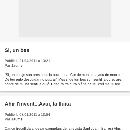
Sí, un bes
Publié le 21/04/2011 à 13:21
Par
Jaume
"Sí, un bes jo sun pres sous ta buca rosa. Cor de mon cor ayma de mon cort.
De teo putó descuidar no puix ar'. Mes si de tun bes sun sentit la dulsó are,
pobre de mi, na senti la duló. Criatura traidura plène de fel, creí mel lu teo
putó quer'de caló...
Ahir l'invent...Avui, la lluita
Publié le 08/01/2011 à 18:54
Par
Jaume
Cançó (recollida al desar exemplars de la revista Sant Joan i Barres) Ahir,