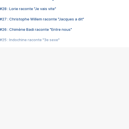
28 : Lorie raconte "Je vais vite"
#27 : Christophe Willem raconte "Jacques a dit"
#26 : Chimène Badi raconte "Entre nous"
#25 : Indochine raconte "3e sexe"
#24 : Zaho raconte "C'est chelou"
#23 : Patrick Bruel raconte "Au café des délices"
#22 : Kyo raconte "Le chemin"
#21 : Nolwenn Leroy raconte "Cassé"
#20 : Patrick Hernandez raconte "Born to be alive"
#19 : Lorie raconte "Près de moi"
#18 : Michael Jones raconte "A nos actes manqués" (avec Jean-Jacque
#17 : Khaled raconte "Aïcha"