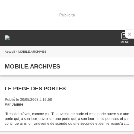
Publicité
MENU
Accueil
» MOBILE.ARCHIVES
MOBILE.ARCHIVES
LE PIEGE DES PORTES
Publié le 30/05/2008 à 16:58
Par
Jaume
"Il est des rêves, comme ça.. Tu ouvres une porte et cette porte ouvre sur une
porte qui, à son tour, ouvre sur une porte qui, à son tour... et tu pousses et ça
continue ainsi un vingtième de sconde ou une seconde et demie, jusqu'à ce
que la porte se...