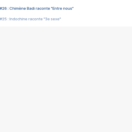
#26 : Chimène Badi raconte "Entre nous"
#25 : Indochine raconte "3e sexe"
#24 : Zaho raconte "C'est chelou"
#23 : Patrick Bruel raconte "Au café des délices"
#22 : Kyo raconte "Le chemin"
#21 : Nolwenn Leroy raconte "Cassé"
#20 : Patrick Hernandez raconte "Born to be alive"
#19 : Lorie raconte "Près de moi"
#18 : Michael Jones raconte "A nos actes manqués" (avec Jean-Jacque
#17 : Khaled raconte "Aïcha"
#16 : Corneille raconte "Parce qu'on vient de loin"
#15 : Indochine raconte "L'aventurier"