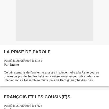
LA PRISE DE PAROLE
Publié le 28/05/2008 à 11:51
Par
Jaume
Certains tenants de l'ancienne analyse institutionnelle à la René Lourau
doivent se pourlécher les babines à suivre toutes esgourdiles dehors les
interventions à l'assemblée municipale de Perpignan (chef-lieu des
Pyrénées-Orientales) d'un quidam...héraut...
FRANÇOIS ET LES COUSIN(E)S
Publié le 21/05/2008 à 17:27