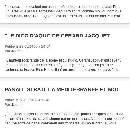
[La conscience écologique est première chez le chanteur norcatalan Pere
Figueres, que je sais admirateur depuis toujours, comme moi, du nordique
Julos Beaucarne. Pere Figueres est un terrien. Viticulteur de métier, il croit
en la nature et tient aux arbres...
"LE DICO D'AQUI" DE GERARD JACQUET
Publié le 29/05/2008 à 10:54
Par
Jaume
[ Chanteur rock rangé de la scène et du studio, Gérard Jacquet est devenu
un animateur radio fameux en sa région. Il y partage son temps entre
l'antenne (à France Bleu Roussillon) en prise directe avec son pays (les
Pyrénées-Orientales) et l'écriture...
PANAÏT ISTRATI, LA MEDITERRANEE ET MOI
Publié le 28/05/2008 à 15:40
Par
Jaume
[C'est aussi tutoyer l'impuissance que de ne pas pouvoir progresser dans la
lecture d'un texte, de se voir stoppé par un mot, disons Méditerranée, stoppé
par une sorte de banal contrôleur des frontières, qui vous braque, vous
ébouillante les yeux avec...