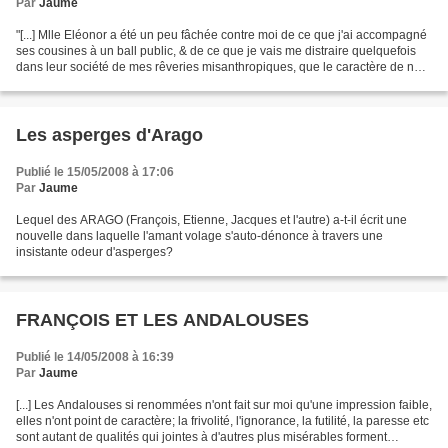
Par
Jaume
"[...] Mlle Eléonor a été un peu fâchée contre moi de ce que j'ai accompagné
ses cousines à un ball public, & de ce que je vais me distraire quelquefois
dans leur société de mes rêveries misanthropiques, que le caractère de nos
cousins ne fait qu'augmenter,...
Les asperges d'Arago
Publié le 15/05/2008 à 17:06
Par
Jaume
Lequel des ARAGO (François, Etienne, Jacques et l'autre) a-t-il écrit une
nouvelle dans laquelle l'amant volage s'auto-dénonce à travers une
insistante odeur d'asperges?
FRANÇOIS ET LES ANDALOUSES
Publié le 14/05/2008 à 16:39
Par
Jaume
[...] Les Andalouses si renommées n'ont fait sur moi qu'une impression faible,
elles n'ont point de caractère; la frivolité, l'ignorance, la futilité, la paresse etc
sont autant de qualités qui jointes à d'autres plus misérables forment