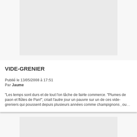
VIDE-GRENIER
Publié le 13/05/2008 à 17:51
Par
Jaume
"Les temps sont durs et de tout l'on tâche de fairte commerce. "Plumes de
paon et flûtes de Pan!", criait l'autre jour un pauvre sur un de ces vide-
greniers qui poussent depuis plusieurs années comme champignons , ou
escargots après la pluie. "Flûtes...