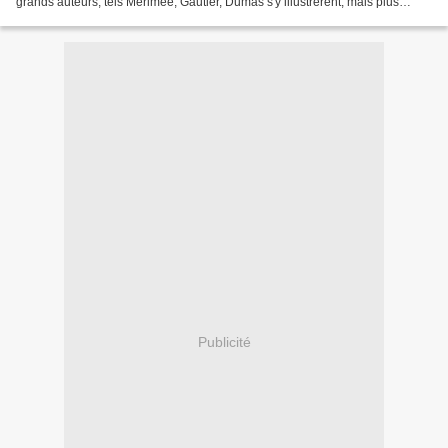
grands auteurs, tels Mérimée, Gautier, Dumas s'y illustrèrent, mais plus
tardivement que François de Fossa,...
Publicité