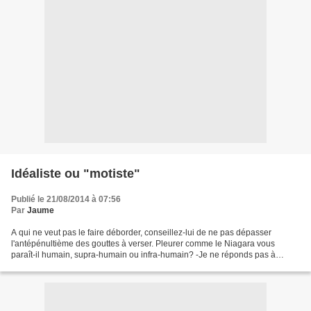
Idéaliste ou "motiste"
Publié le 21/08/2014 à 07:56
Par
Jaume
A qui ne veut pas le faire déborder, conseillez-lui de ne pas dépasser
l'antépénultième des gouttes à verser. Pleurer comme le Niagara vous
paraît-il humain, supra-humain ou infra-humain? -Je ne réponds pas à
pareille question très, beaucoup, trop stupide....