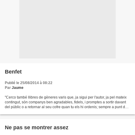
Benfet
Publié le 25/08/2014 à 08:22
Par
Jaume
"Cerco també llibres de gèneres varis que, ja sigui per l'autor, ja pel mateix
contingut, són companys ben agradables, fidels, i promptes a sortir davant
del públic o a retornar al seu cofre quan tu els hi ordenis; sempre a punt de
callar o parlar, de...
Ne pas se montrer assez