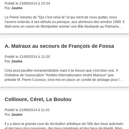
Publié le 23/08/2014 à 10:34
Par
Jaume
Le Pierre Vassiliu de "Qui c'est celui-là" et qui vient de nous quitter, nous
l'avions entendu à ses débuts ou presque, aux alentours des années 1968. Il
était venu en voisin de Montpellier animer une fête étudiante au Palmarium
de la place Arago, à Perpignan....
A. Malraux au secours de François de Fossa
Publié le 21/08/2014 à 12:20
Par
Jaume
Cela peut paraître invraisemblable mais il se trouve que c'est bien vrai. A
l'initiative de l'association "Amitiés Internationales André Malraux" que
préside M. Pierre Coureux, s'est mis en place un comité de pilotage pour la
commémoration en 2015 du...
Collioure, Céret, Le Boulou
Publié le 21/08/2014 à 11:41
Par
Jaume
Il y a dans la grande cour de récréation artistique de l'été des lieux autorisés
et des lieux plus sauvages, des lieux privilégies et des lieux de liberté. Mais