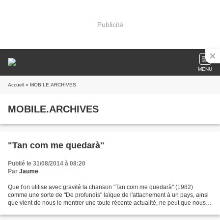
Publicité
MENU
Accueil
» MOBILE.ARCHIVES
MOBILE.ARCHIVES
"Tan com me quedarà"
Publié le 31/08/2014 à 08:20
Par
Jaume
Que l'on utilise avec gravité la chanson "Tan com me quedarà" (1982)
comme une sorte de "De profundis" laïque de l'attachement à un pays, ainsi
que vient de nous le montrer une toute récente actualité, ne peut que nous
toucher, et prouve une fois encore...