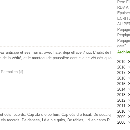
Pere F
RDV A V
Epuisem
ECRIT
AU PE
Perpign
Perpign
Perpign
gare"
Archiv
as anticipé et ses mains, avec hâte, déjà effacé ? xxx L’habit de l
e de la vérité, et le manteau de poussière dont elle se vêt dès qu’o
2019
2018
Oct
 Permalien [
#
]
2017
Sep
Déc
2016
Aoû
Nov
Déc
2015
Juil
Oct
Nov
Déc
2014
Juin
Sep
Oct
Nov
Déc
2013
Mai
Aoû
Sep
Oct
Nov
Déc
2012
Avri
Juil
Aoû
Sep
Oct
Nov
Déc
2011
Mar
Juin
Juil
Aoû
Sep
Oct
Nov
Déc
2010
Févr
Mai
Juin
Juil
Aoû
Sep
Oct
Nov
Déc
xet dels records. Cap ala d e perfum, Cap cós d e teixit, De seda q
2009
Janv
Avri
Mai
Juin
Juil
Aoû
Sep
Oct
Nov
Déc
els records: De danses, i d e n e guits, De ràbies, i d' en cants Ri
2008
Mar
Avri
Mai
Juin
Juil
Aoû
Sep
Oct
Nov
Nov
Févr
Mar
Avri
Mai
Juin
Juil
Aoû
Sep
Oct
Oct
Déc