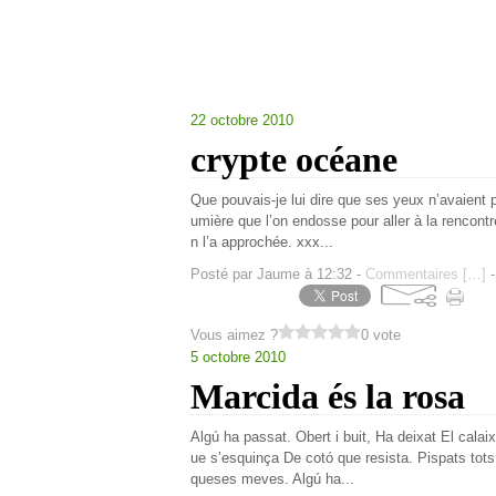
22 octobre 2010
crypte océane
Que pouvais-je lui dire que ses yeux n’avaient p
umière que l’on endosse pour aller à la rencontr
n l’a approchée. xxx...
Posté par Jaume à 12:32 -
Commentaires [
…
]
-
Vous aimez ?
0 vote
5 octobre 2010
Marcida és la rosa
Algú ha passat. Obert i buit, Ha deixat El calai
ue s’esquinça De cotó que resista. Pispats tots 
queses meves. Algú ha...