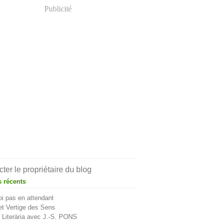
Publicité
ter le propriétaire du blog
s récents
i pas en attendant
t Vertige des Sens
Literària avec J.-S. PONS