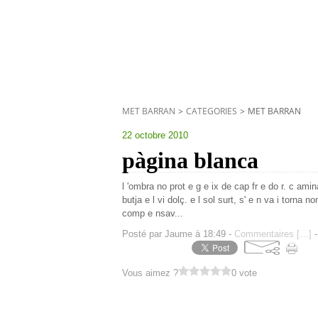
MET BARRAN
>
CATEGORIES
>
MET BARRAN
22 octobre 2010
pàgina blanca
l 'ombra no prot e g e ix de cap fr e do r. c ami
butja e l vi dolç. e l sol surt, s' e n va i torna 
comp e nsav...
Posté par Jaume à 18:49 -
Commentaires [
…
]
-
Vous aimez ?
0 vote