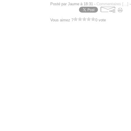
Posté par Jaume à 18:31 -
Commentaires [
…
]
-
Vous aimez ?
0 vote