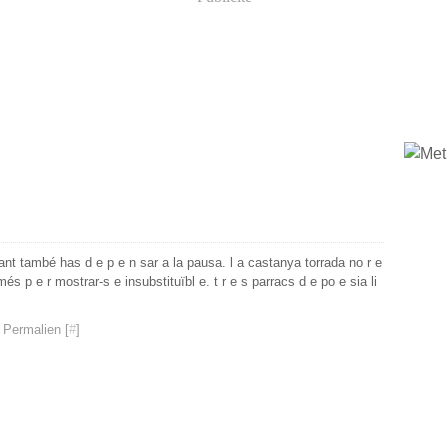
nant també has d e p e n sar a la pausa. l a castanya torrada no r e
només p e r mostrar-s e insubstituïbl e. t r e s parracs d e po e sia li
 Permalien [
#
]