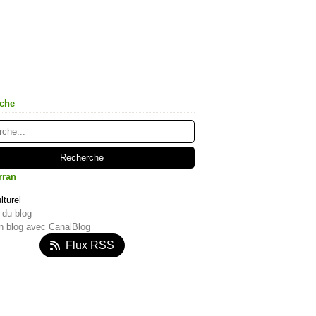
che
rran
lturel
 du blog
n blog avec CanalBlog
Flux RSS