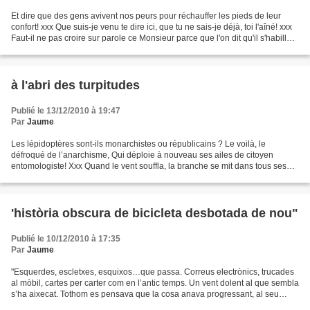
Et dire que des gens avivent nos peurs pour réchauffer les pieds de leur
confort! xxx Que suis-je venu te dire ici, que tu ne sais-je déjà, toi l'aîné! xxx
Faut-il ne pas croire sur parole ce Monsieur parce que l'on dit qu'il s'habille
sur mesure? xxx...
à l'abri des turpitudes
Publié le 13/12/2010 à 19:47
Par
Jaume
Les lépidoptères sont-ils monarchistes ou républicains ? Le voilà, le
défroqué de l’anarchisme, Qui déploie à nouveau ses ailes de citoyen
entomologiste! Xxx Quand le vent souffla, la branche se mit dans tous ses
états et craqua. Elle pleura ses feuilles...
'història obscura de bicicleta desbotada de nou"
Publié le 10/12/2010 à 17:35
Par
Jaume
"Esquerdes, escletxes, esquixos…que passa. Correus electrònics, trucades
al mòbil, cartes per carter com en l’antic temps. Un vent dolent al que sembla
s’ha aixecat. Tothom es pensava que la cosa anava progressant, al seu
ritme, un día més valenta, un...