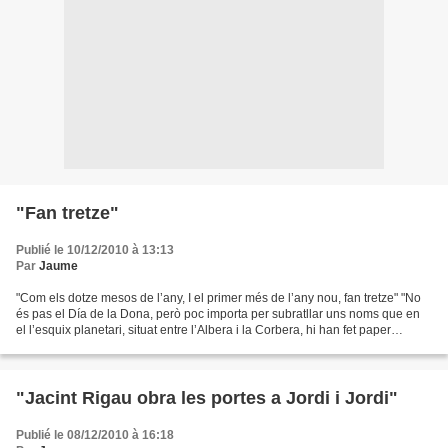
"Fan tretze"
Publié le 10/12/2010 à 13:13
Par
Jaume
"Com els dotze mesos de l’any, I el primer més de l’any nou, fan tretze" "No
és pas el Día de la Dona, però poc importa per subratllar uns noms que en
el l’esquix planetari, situat entre l’Albera i la Corbera, hi han fet paper
d’intel.legicència, de sensibilitat,...
"Jacint Rigau obra les portes a Jordi i Jordi"
Publié le 08/12/2010 à 16:18