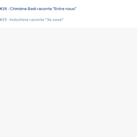
#26 : Chimène Badi raconte "Entre nous"
#25 : Indochine raconte "3e sexe"
#24 : Zaho raconte "C'est chelou"
#23 : Patrick Bruel raconte "Au café des délices"
#22 : Kyo raconte "Le chemin"
#21 : Nolwenn Leroy raconte "Cassé"
#20 : Patrick Hernandez raconte "Born to be alive"
#19 : Lorie raconte "Près de moi"
#18 : Michael Jones raconte "A nos actes manqués" (avec Jean-Jacque
#17 : Khaled raconte "Aïcha"
#16 : Corneille raconte "Parce qu'on vient de loin"
#15 : Indochine raconte "L'aventurier"