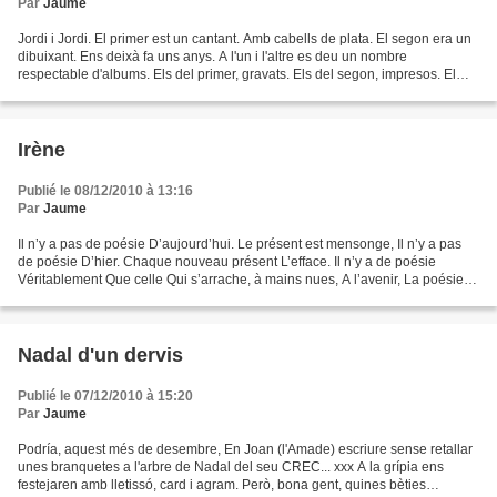
Par
Jaume
Jordi i Jordi. El primer est un cantant. Amb cabells de plata. El segon era un
dibuixant. Ens deixà fa uns anys. A l'un i l'altre es deu un nombre
respectable d'albums. Els del primer, gravats. Els del segon, impresos. El
primer segueix fent feina de...
Irène
Publié le 08/12/2010 à 13:16
Par
Jaume
Il n’y a pas de poésie D’aujourd’hui. Le présent est mensonge, Il n’y a pas
de poésie D’hier. Chaque nouveau présent L’efface. Il n’y a de poésie
Véritablement Que celle Qui s’arrache, à mains nues, A l’avenir, La poésie,
L’unique, Est celle qui advient,...
Nadal d'un dervis
Publié le 07/12/2010 à 15:20
Par
Jaume
Podría, aquest més de desembre, En Joan (l'Amade) escriure sense retallar
unes branquetes a l'arbre de Nadal del seu CREC... xxx A la grípia ens
festejaren amb lletissó, card i agram. Però, bona gent, quines bèties