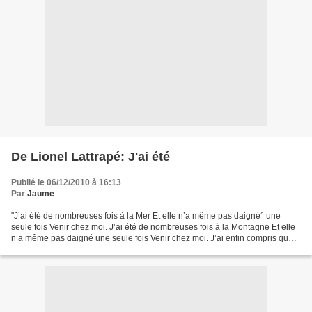
De Lionel Lattrapé: J'ai été
Publié le 06/12/2010 à 16:13
Par
Jaume
"J’ai été de nombreuses fois à la Mer Et elle n’a même pas daigné° une
seule fois Venir chez moi. J’ai été de nombreuses fois à la Montagne Et elle
n’a même pas daigné une seule fois Venir chez moi. J’ai enfin compris que
c'était à cause de L’égoïsme...