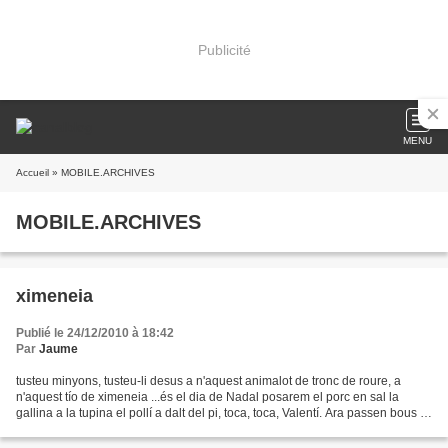
Publicité
MENU
Accueil
» MOBILE.ARCHIVES
MOBILE.ARCHIVES
ximeneia
Publié le 24/12/2010 à 18:42
Par
Jaume
tusteu minyons, tusteu-li desus a n'aquest animalot de tronc de roure, a
n'aquest tío de ximeneia ...és el dia de Nadal posarem el porc en sal la
gallina a la tupina el pollí a dalt del pi, toca, toca, Valentí. Ara passen bous i
vaques, les gallines amb...