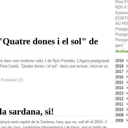
Pere F
RDV A V
Epuisem
ECRIT
AU PE
Perpign
Perpign
Quatre dones i el sol" de
Perpign
gare"
Archiv
assé dans une modeste salle 1 de Nyls Pontella. L'Agora perpignanai
2019
i Pere Cerdà, "Quatre dones i el sol", dans une lecture, mise en sc
2018
Oct
2017
Sep
Déc
2016
Aoû
Nov
Déc
 Permalien [
#
]
2015
Juil
Oct
Nov
Déc
2014
Juin
Sep
Oct
Nov
Déc
2013
Mai
Aoû
Sep
Oct
Nov
Déc
2012
Avri
Juil
Aoû
Sep
Oct
Nov
Déc
2011
Mar
Juin
Juil
Aoû
Sep
Oct
Nov
Déc
la sardana, si!
2010
Févr
Mai
Juin
Juil
Aoû
Sep
Oct
Nov
Déc
2009
Janv
Avri
Mai
Juin
Juil
Aoû
Sep
Oct
Nov
Déc
2008
Mar
Avri
Mai
Juin
Juil
Aoû
Sep
Oct
Nov
Nov
inyà serà capital de la Sardana, l'any que ve, vull dir el 2019. -I
Févr
Mar
Avri
Mai
Juin
Juil
Aoû
Sep
Oct
Oct
Déc
veí de casa, sardanista d'espardenya i de faixa, que el batlle de