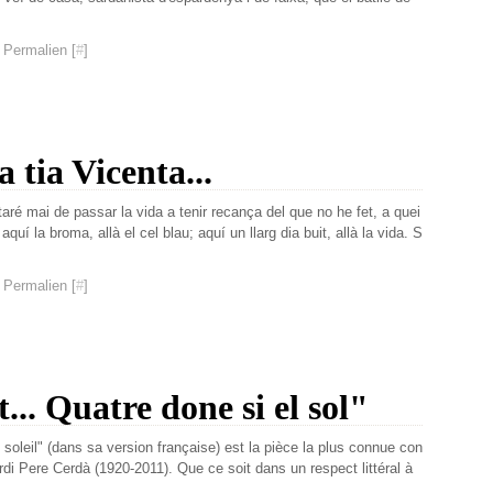
Janv
Févr
Mar
Avri
Mai
Juin
Juil
Aoû
Sep
Sep
Nov
Janv
Févr
Mar
Avri
Mai
Juin
Juil
Aoû
Aoû
Oct
 Permalien [
#
]
Janv
Févr
Mar
Avri
Mai
Juin
Juin
Juil
Sep
Janv
Févr
Mar
Avri
Mai
Mai
Juin
Aoû
Janv
Févr
Mar
Avri
Avri
Mai
Juil
Janv
Févr
Mar
Mar
Avri
Juin
Janv
Févr
Mar
Mai
Janv
Févr
Avri
 tia Vicenta...
Janv
Mar
Févr
aré mai de passar la vida a tenir recança del que no he fet, a quei
 aquí la broma, allà el cel blau; aquí un llarg dia buit, allà la vida. S
 Permalien [
#
]
t... Quatre done si el sol"
soleil" (dans sa version française) est la pièce la plus connue con
di Pere Cerdà (1920-2011). Que ce soit dans un respect littéral à