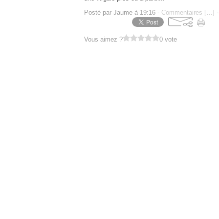
Posté par Jaume à 19:16 -
Commentaires [
…
]
-
Vous aimez ?
0 vote