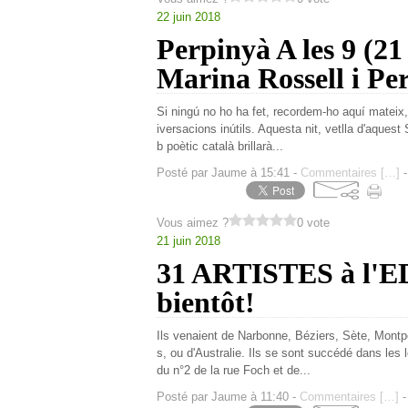
22 juin 2018
Perpinyà A les 9 (21
Marina Rossell i Pe
Si ningú no ho ha fet, recordem-ho aquí mateix
iversacions inútils. Aquesta nit, vetlla d'aques
b poètic català brillarà...
Posté par Jaume à 15:41 -
Commentaires [
…
]
-
Vous aimez ?
0 vote
21 juin 2018
31 ARTISTES à l'ED
bientôt!
Ils venaient de Narbonne, Béziers, Sète, Mont
s, ou d'Australie. Ils se sont succédé dans les
du n°2 de la rue Foch et de...
Posté par Jaume à 11:40 -
Commentaires [
…
]
-