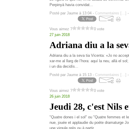
Perpinyà havia convidat...
Posté par Jaume à 13:04 -
Commentaires [
…
]
-
Vous aimez ?
0 vote
27 juin 2018
Adriana diu a la seva
Adriana diu a la seva tia Vicenta: «Jo no accept
xar-me al llarg de l’hora: aquí la neu, allà el sol;
i un dia decidís...
Posté par Jaume à 15:13 -
Commentaires [
…
]
-
Vous aimez ?
0 vote
26 juin 2018
Jeudi 28, c'est Nils e
"Quatre dones i el sol" ou "Quatre femmes et le 
nue, jouée et applaudie du poète dramaturge Jor
une virgule près ou à partir...