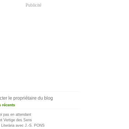
Publicité
ter le propriétaire du blog
s récents
i pas en attendant
t Vertige des Sens
Literària avec J.-S. PONS