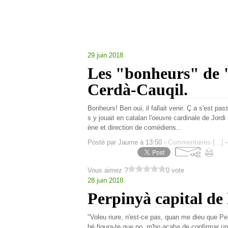
29 juin 2018
Les "bonheurs" de "
Cerdà-Cauqil.
Bonheurs! Ben oui, il fallait venir. Ç a s'est p
s y jouait en catalan l'oeuvre cardinale de Jord
ène et direction de comédiens...
Posté par Jaume à 13:50 -
Commentaires [
…
]
-
Vous aimez ?
0 vote
28 juin 2018
Perpinyà capital de 
"Voleu riure, n'est-ce pas, quan me dieu que Perp
bé figura-te que no, m'ho acaba de confirmar un 