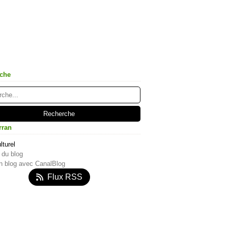
che
rran
lturel
 du blog
n blog avec CanalBlog
Flux RSS