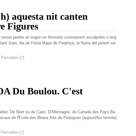
 h) aquesta nit canten
re Figures
, sense perdre un segon en fórmules curosament esculpides o terg
t Sant Joan, dia de Festa Major de Perpinyà, la flama del potent ver
 Permalien [
#
]
A Du Boulou. C'est
pellier. De Niort ou de Caen. D'Allemagne, du Canada des Pays-Ba
 locaux de l'Ecole des Beaux Arts de Perpignan (aujourd'hui fermée)
 Permalien [
#
]