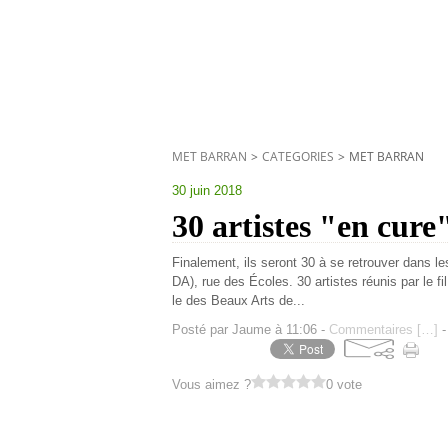
MET BARRAN
>
CATEGORIES
>
MET BARRAN
30 juin 2018
30 artistes "en cur
Finalement, ils seront 30 à se retrouver dans le
DA), rue des Écoles. 30 artistes réunis par le fi
le des Beaux Arts de...
Posté par Jaume à 11:06 -
Commentaires [
…
]
-
Vous aimez ?
0 vote