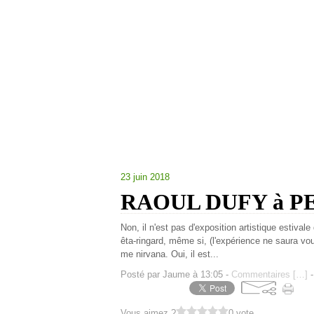
23 juin 2018
RAOUL DUFY à PE
Non, il n'est pas d'exposition artistique estival
êta-ringard, même si, (l'expérience ne saura v
me nirvana. Oui, il est...
Posté par Jaume à 13:05 -
Commentaires [
…
]
-
Vous aimez ?
0 vote