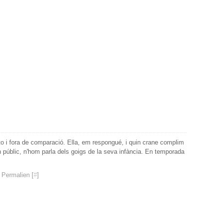
sto i fora de comparació. Ella, em respongué, i quin crane complim
 públic, n'hom parla dels goigs de la seva infància. En temporada
 Permalien [
#
]