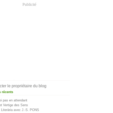
Publicité
ter le propriétaire du blog
s récents
i pas en attendant
t Vertige des Sens
Literària avec J.-S. PONS