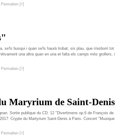
Janv
Févr
Mar
Avri
Mai
Juin
Juil
Aoû
Sep
Sep
Nov
 Permalien [
#
]
Janv
Févr
Mar
Avri
Mai
Juin
Juil
Aoû
Aoû
Oct
Janv
Févr
Mar
Avri
Mai
Juin
Juin
Juil
Sep
Janv
Févr
Mar
Avri
Mai
Mai
Juin
Aoû
Janv
Févr
Mar
Avri
Avri
Mai
Juil
Janv
Févr
Mar
Mar
Avri
Juin
s"
Janv
Févr
Mar
Mai
Janv
Févr
Avri
, se'ls busqui i quan se'ls haurà trobat, sis plau, que n'esborri tot
Janv
Mar
initivament una altra quan en una et falta els camps més grollers, i
Févr
 Permalien [
#
]
du Maryrium de Saint-Denis
an. Sortie publique du CD: 12 "Divertimens op.6 de François de
2017: Crypte du Martyrium Saint-Denis à Paris. Concert "Musique
 Permalien [
#
]