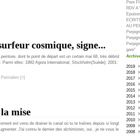
Pere F
RDV A V
Epuisem
ECRIT
AU PE
Perpign
Perpign
urfeur cosmique, signe...
Perpign
gare"
Archiv
peinture, dont le point de départ est un certain mai 68, très débrid
r. Parmi elles: 1992:Agora International, Stockholm(Suède); 2001:
2019
2018
Oct
 Permalien [
#
]
2017
Sep
Déc
2016
Aoû
Nov
Déc
2015
Juil
Oct
Nov
Déc
2014
Juin
Sep
Oct
Nov
Déc
2013
Mai
Aoû
Sep
Oct
Nov
Déc
2012
Avri
Juil
Aoû
Sep
Oct
Nov
Déc
 la mise
2011
Mar
Juin
Juil
Aoû
Sep
Oct
Nov
Déc
2010
Févr
Mai
Juin
Juil
Aoû
Sep
Oct
Nov
Déc
oment est venu de drainer le canal où tu te traînes depuis si longt
2009
Janv
Avri
Mai
Juin
Juil
Aoû
Sep
Oct
Nov
Déc
ugmenter. J'ai connu le dernier des alchimistes, oui...je ne vous le
2008
Mar
Avri
Mai
Juin
Juil
Aoû
Sep
Oct
Nov
Nov
Févr
Mar
Avri
Mai
Juin
Juil
Aoû
Sep
Oct
Oct
Déc