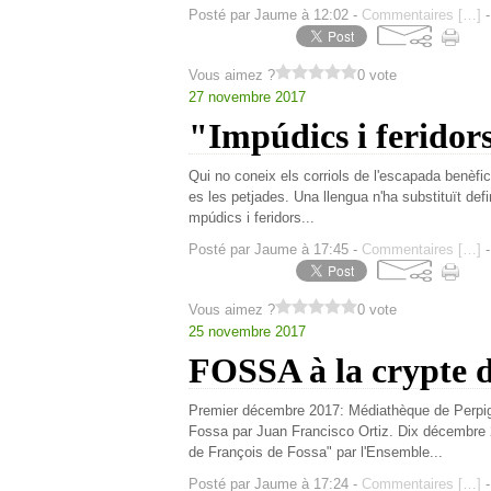
Posté par Jaume à 12:02 -
Commentaires [
…
]
-
Vous aimez ?
0 vote
27 novembre 2017
"Impúdics i feridor
Qui no coneix els corriols de l'escapada benèfica
es les petjades. Una llengua n'ha substituït def
mpúdics i feridors...
Posté par Jaume à 17:45 -
Commentaires [
…
]
-
Vous aimez ?
0 vote
25 novembre 2017
FOSSA à la crypte 
Premier décembre 2017: Médiathèque de Perpign
Fossa par Juan Francisco Ortiz. Dix décembre 
de François de Fossa" par l'Ensemble...
Posté par Jaume à 17:24 -
Commentaires [
…
]
-