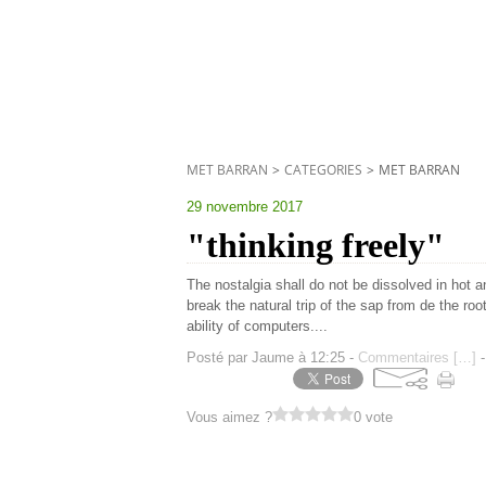
MET BARRAN
>
CATEGORIES
>
MET BARRAN
29 novembre 2017
"thinking freely"
The nostalgia shall do not be dissolved in hot a
break the natural trip of the sap from de the roo
ability of computers....
Posté par Jaume à 12:25 -
Commentaires [
…
]
-
Vous aimez ?
0 vote