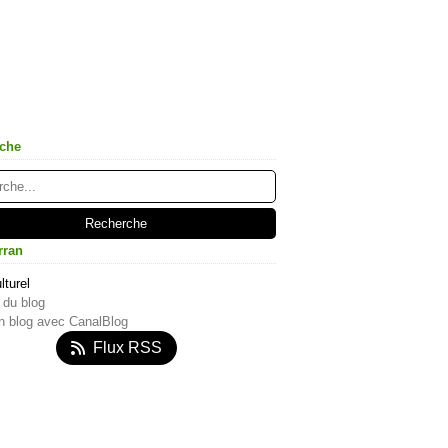
che
rran
lturel
 du blog
n blog avec CanalBlog
Flux RSS