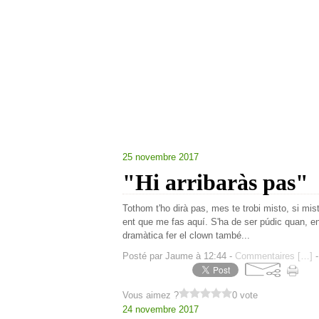
25 novembre 2017
"Hi arribaràs pas"
Tothom t'ho dirà pas, mes te trobi misto, si mi
ent que me fas aquí. S'ha de ser púdic quan, en
dramàtica fer el clown també...
Posté par Jaume à 12:44 -
Commentaires [
…
]
-
Vous aimez ?
0 vote
24 novembre 2017