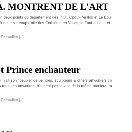
.A. MONTRENT DE L'ART
en deux points du département des P.O., Opoul-Périllos et Le Boul
un simple coup d'aile des Corbières en Vallespir. Faut choisir! et
 Permalien [
#
]
 Prince enchanteur
ui n'ait son "peuple" de peintres, sculpteurs & others artworkers co
s tous ces artworkers n'aiment pas la ville de la même manière, m
 Permalien [
#
]