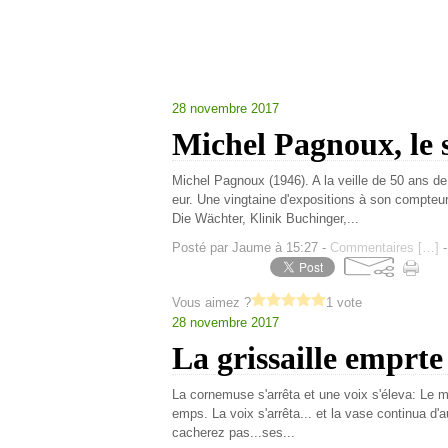
28 novembre 2017
Michel Pagnoux, le s
Michel Pagnoux (1946). A la veille de 50 ans de 
eur. Une vingtaine d'expositions à son compteu
Die Wächter, Klinik Buchinger,...
Posté par Jaume à 15:27 -
Commentaires [
…
]
-
Vous aimez ?
1 vote
28 novembre 2017
La grissaille emprte
La cornemuse s'arrêta et une voix s'éleva: Le m
emps. La voix s'arrêta... et la vase continua d'a
cacherez pas...ses...