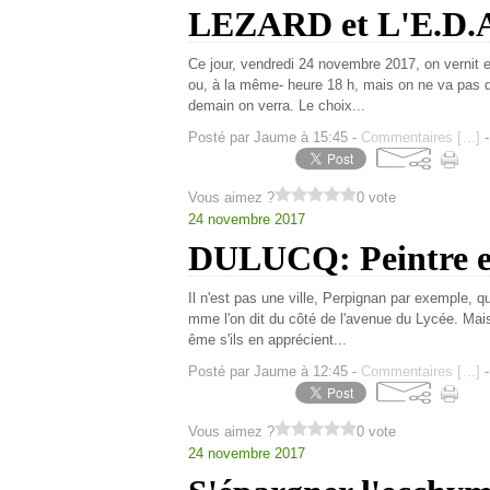
LEZARD et L'E.D
Ce jour, vendredi 24 novembre 2017, on vernit 
ou, à la même- heure 18 h, mais on ne va pas d'
demain on verra. Le choix...
Posté par Jaume à 15:45 -
Commentaires [
…
]
-
Vous aimez ?
0 vote
24 novembre 2017
DULUCQ: Peintre et
Il n'est pas une ville, Perpignan par exemple, q
mme l'on dit du côté de l'avenue du Lycée. Mai
ême s'ils en apprécient...
Posté par Jaume à 12:45 -
Commentaires [
…
]
-
Vous aimez ?
0 vote
24 novembre 2017