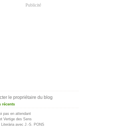
Publicité
ter le propriétaire du blog
s récents
i pas en attendant
t Vertige des Sens
Literària avec J.-S. PONS