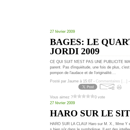
27 février 2009
BAGES: LE QUAR
JORDI 2009
CE QUI SUIT N'EST PAS UNE PUBLICITE MAIS
parent. Pas d'inquiétude, une fois de plus, c'e
pompon de l'audace et de l'originalité....
Posté par Jaume à 15:07 -
Commentaires [
…
]
-
Vous aimez ?
0 vote
27 février 2009
HARO SUR LE SI
HARO SUR LA CLAU! Haro sur M. X., Mme Y et 
s bien sûr dans le symbolique. Il est des intellect