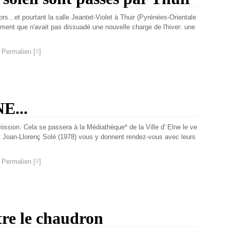
ors...et pourtant la salle Jeantet-Violet à Thuir (Pyrénées-Orientale
ment que n'avait pas dissuadé une nouvelle charge de l'hiver: une
 Permalien [
#
]
E...
ssion. Cela se passera à la Médiathèque* de la Ville d' Elne le ve
 et Joan-Llorenç Solé (1978) vous y donnent rendez-vous avec leurs
 Permalien [
#
]
tre le chaudron