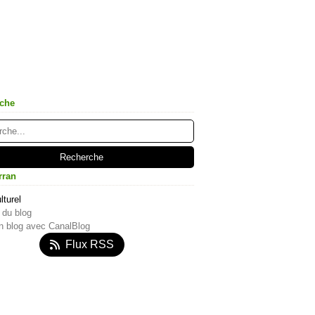
che
rran
lturel
 du blog
n blog avec CanalBlog
Flux RSS