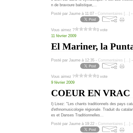
n de bravoure balistique,...
Posté par Jaume à 11:07 -
Commentaires [
…
]
-
Vous aimez ?
0 vote
11 février 2009
El Mariner, la Punta
Posté par Jaume à 12:35 -
Commentaires [
…
]
-
Vous aimez ?
0 vote
9 février 2009
COEUR EN VRAC
I) Lisez: "Les chants traditionnels des pays ca
d'ethnomusicologie régionale. Traduit du catal
es et Danses Traditionnelles...
Posté par Jaume à 19:22 -
Commentaires [
…
]
-