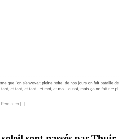
ème que l'on s'envoyait pleine poire, de nos jours on fait bataille de
 tant, et tant, et tant...et moi, et moi...aussi, mais ça ne fait rire pl
 Permalien [
#
]
soleil sont passés par Thuir