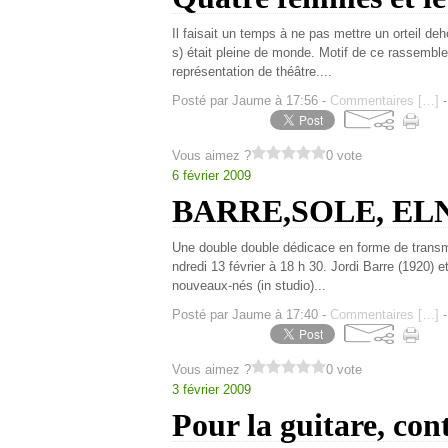
Il faisait un temps à ne pas mettre un orteil deh
s) était pleine de monde. Motif de ce rassemble
représentation de théâtre....
Posté par Jaume à 17:56 -
Commentaires [
…
]
-
Vous aimez ?
0 vote
6 février 2009
BARRE,SOLE, ELN
Une double double dédicace en forme de transmi
ndredi 13 février à 18 h 30. Jordi Barre (1920)
nouveaux-nés (in studio)...
Posté par Jaume à 17:40 -
Commentaires [
…
]
-
Vous aimez ?
0 vote
3 février 2009
Pour la guitare, con