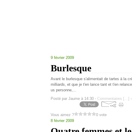
9 février 2009
Burlesque
Avant le burlesque s'alimentait de tartes à la cr
milliards, et que je t'en lance tant et t'en relance
us personne,...
Posté par Jaume à 14:30 -
Commentaires [
…
]
-
Vous aimez ?
0 vote
8 février 2009
Quatre femmes et le 