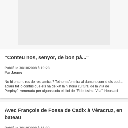
"Conteu nos, senyor, de bon pà..."
Publié le 30/10/2008 à 19:23
Par
Jaume
No hi entenc res de res, amics ? Tothom s'em tira al damunt com si els podia
aclarir tot lo confus que els ha deixat la història cultural de la vila de
Perpinyà, venerada per alguns sota el titol de "Fidelíssima Vila". Heus ací el
feix que se m'acaba...
Avec François de Fossa de Cadix à Véracruz, en
bateau