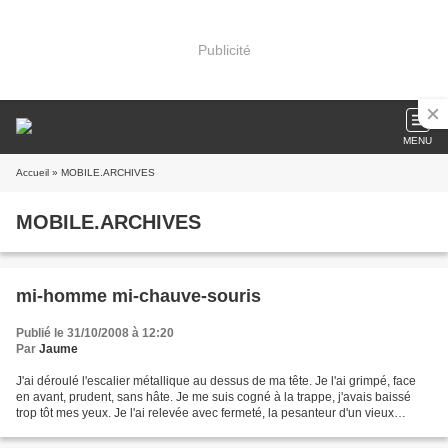
Publicité
MENU
Accueil
» MOBILE.ARCHIVES
MOBILE.ARCHIVES
mi-homme mi-chauve-souris
Publié le 31/10/2008 à 12:20
Par
Jaume
J'ai déroulé l'escalier métallique au dessus de ma tête. Je l'ai grimpé, face
en avant, prudent, sans hâte. Je me suis cogné à la trappe, j'avais baissé
trop tôt mes yeux. Je l'ai relevée avec fermeté, la pesanteur d'un vieux
madrier, et mon nez, en premier,...