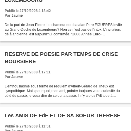
LUXEMBOURG
Publié le 27/10/2008 à 18:42
Par
Jaume
De la part de Jean-Pierre. Le chanteur nordcatalan Pere FIGUERES invité
au Grand-Duché de Luxembourg? Non ce n'est pas de l'intox. L'invitation,
déjà ancienne, est aujourd'hui confirmée. "2008 Année Euro-
Méditerranéenne du dialogue interculturel" a peut-être...
RESERVE DE POESIE PAR TEMPS DE CRISE
BOURSIERE
Publié le 27/10/2008 à 17:11
Par
Jaume
L'enthousiasme sous forme de requiem d'Albert-Gérard de Theux est
sympathique. Mais pourquoi, mon ami, pointer toujours votre curiosité du
côté du passé, je veux dire de ce qui a passé. Il n'y a plus l'Attitude à
Perpignan. Passons... à autre chose. La...
Les AMIS DE FdF ET DE SA SOEUR THERESE
Publié le 27/10/2008 à 11:51