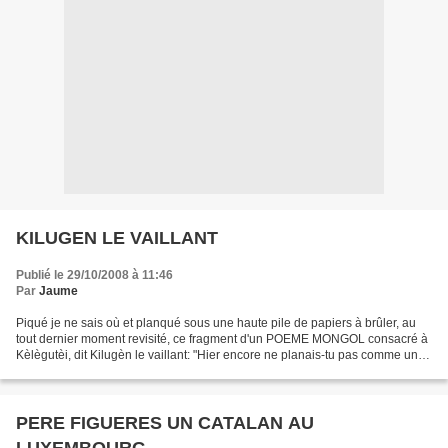
KILUGEN LE VAILLANT
Publié le 29/10/2008 à 11:46
Par
Jaume
Piqué je ne sais où et planqué sous une haute pile de papiers à brûler, au
tout dernier moment revisité, ce fragment d'un POEME MONGOL consacré à
Kèlègutèi, dit Kilugèn le vaillant: "Hier encore ne planais-tu pas comme un
autour au-dessus de tous les...
PERE FIGUERES UN CATALAN AU