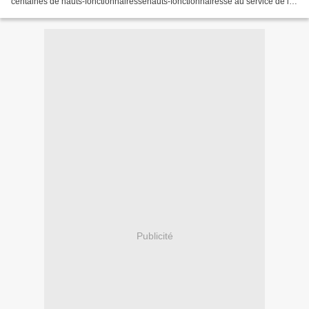
centaines de hauts-fonctionnairessehauts-fonctionnairesse au service de la
France ("afrancesadosafrancesados)...
Publicité