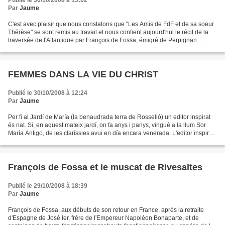
Publié le 30/10/2008 à 15:02
Par
Jaume
C'est avec plaisir que nous constatons que "Les Amis de FdF et de sa soeur
Thérèse" se sont remis au travail et nous confient aujourd'hui le récit de la
traversée de l'Atlantique par François de Fossa, émigré de Perpignan
devenu jeune page de Miguel José...
FEMMES DANS LA VIE DU CHRIST
Publié le 30/10/2008 à 12:24
Par
Jaume
Per fi al Jardí de María (la benaudrada terra de Rosselló) un editor inspirat
és nat. Si, en aquest mateix jardí, on fa anys i panys, vingué a la llum Sor
María Antigo, de les claríssies avui en día encara venerada. L'editor inspirat
s'ha batejat d'un...
François de Fossa et le muscat de Rivesaltes
Publié le 29/10/2008 à 18:39
Par
Jaume
François de Fossa, aux débuts de son retour en France, après la retraite
d'Espagne de José Ier, frère de l'Empereur Napoléon Bonaparte, et de