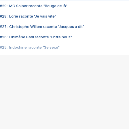
#29 : MC Solaar raconte "Bouge de là"
28 : Lorie raconte "Je vais vite"
#27 : Christophe Willem raconte "Jacques a dit"
#26 : Chimène Badi raconte "Entre nous"
#25 : Indochine raconte "3e sexe"
#24 : Zaho raconte "C'est chelou"
#23 : Patrick Bruel raconte "Au café des délices"
#22 : Kyo raconte "Le chemin"
#21 : Nolwenn Leroy raconte "Cassé"
#20 : Patrick Hernandez raconte "Born to be alive"
#19 : Lorie raconte "Près de moi"
#18 : Michael Jones raconte "A nos actes manqués" (avec Jean-Jacque