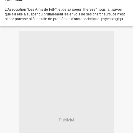
Par
Jaume
L'Association "Les Amis de FdF*. et de sa soeur Thérèse" nous fait savoir
que s'il elle a suspendu brutalement les envois de ses chercheurs, ce n'est
ni par paresse ni à la suite de problèmes d'ordre technique, psychologique
ou politique mais, plus simplement,...
Publicité