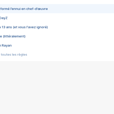
nsformé l’ennui en chef-d’œuvre
 DayZ
 a 13 ans (et vous l'avez ignoré)
e (littéralement)
im Rayan
 toutes les règles
s les jeux vidéo
us choquant de Rockstar ? - Le scandale BULLY
e plus moche de Steam
du RÊVE tourne au CAUCHEMAR
pendant 8 heures
it… à tort