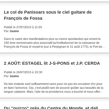
Le col de Panissars sous le ciel guitare de
François de Fossa
Publié le 27/07/2015 à 11:05
Par
Jaume
Dans le cadre des manifestations plus ou moins spontanées qui ornent le
240 ème anniversaire plus associatif qu'institutionnel de la naissance de
François de Fossa (il voyait le jour à Perpignan le 31 août 1775), le Fort de
Bellegarde, au Perthus accueillera...
2 AOÛT: ESTAGEL lit J-S-PONS et J.P. CERDA
Publié le 26/07/2015 à 10:30
Par
Jaume
De tels instants sont suffisamment rares pour ne pas les encadrer d'or pour
en faire l'annonce. Oui, c'est plutôt rare de pouvoir goûter aux beautés de la
langue catalane. Mais, l'aile de la providence nous a touché et nous offre
une opportunité... Du...
Du "guizzo" près du Centre du Monde, et dali