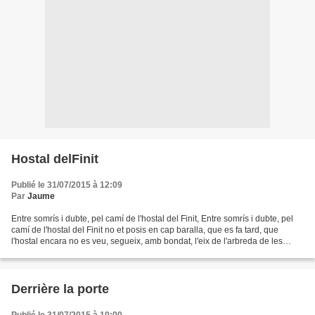
Hostal delFinit
Publié le 31/07/2015 à 12:09
Par
Jaume
Entre somrís i dubte, pel camí de l'hostal del Finit, Entre somrís i dubte, pel
camí de l'hostal del Finit no et posis en cap baralla, que es fa tard, que
l'hostal encara no es veu, segueix, amb bondat, l'eix de l'arbreda de les
moreres I dels til·lers....
Derrière la porte