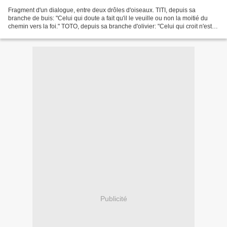
Fragment d'un dialogue, entre deux drôles d'oiseaux. TITI, depuis sa
branche de buis: "Celui qui doute a fait qu'il le veuille ou non la moitié du
chemin vers la foi." TOTO, depuis sa branche d'olivier: "Celui qui croit n'est
pas sûr de lui et a besoin...
Publicité