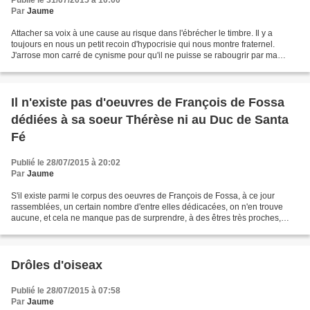
Publié le 31/07/2015 à 10:00
Par
Jaume
Attacher sa voix à une cause au risque dans l'ébrécher le timbre. Il y a
toujours en nous un petit recoin d'hypocrisie qui nous montre fraternel.
J'arrose mon carré de cynisme pour qu'il ne puisse se rabougrir par ma
seule faute. J'étais déjà dans l'arbre...
Il n'existe pas d'oeuvres de François de Fossa
dédiées à sa soeur Thérèse ni au Duc de Santa
Fé
Publié le 28/07/2015 à 20:02
Par
Jaume
S'il existe parmi le corpus des oeuvres de François de Fossa, à ce jour
rassemblées, un certain nombre d'entre elles dédicacées, on n'en trouve
aucune, et cela ne manque pas de surprendre, à des êtres très proches,
comme sa soeur Thérèse Campagne, où...
Drôles d'oiseax
Publié le 28/07/2015 à 07:58
Par
Jaume