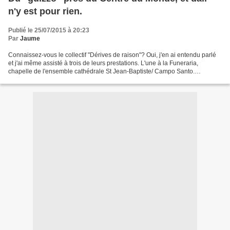
n'y est pour rien.
Publié le 25/07/2015 à 20:23
Par
Jaume
Connaissez-vous le collectif "Dérives de raison"? Oui, j'en ai entendu parlé
et j'ai même assisté à trois de leurs prestations. L'une à la Funeraria,
chapelle de l'ensemble cathédrale St Jean-Baptiste/ Campo Santo.
Surprenant? La deuxième fois à l'auditorium...