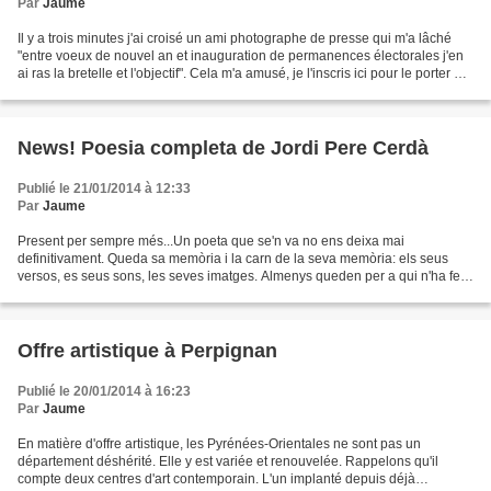
Par
Jaume
Il y a trois minutes j'ai croisé un ami photographe de presse qui m'a lâché
"entre voeux de nouvel an et inauguration de permanences électorales j'en
ai ras la bretelle et l'objectif". Cela m'a amusé, je l'inscris ici pour le porter au
loin. S'il fait...
News! Poesia completa de Jordi Pere Cerdà
Publié le 21/01/2014 à 12:33
Par
Jaume
Present per sempre més...Un poeta que se'n va no ens deixa mai
definitivament. Queda sa memòria i la carn de la seva memòria: els seus
versos, es seus sons, les seves imatges. Almenys queden per a qui n'ha fet
una fita esencial del flux dels seus records....
Offre artistique à Perpignan
Publié le 20/01/2014 à 16:23
Par
Jaume
En matière d'offre artistique, les Pyrénées-Orientales ne sont pas un
département déshérité. Elle y est variée et renouvelée. Rappelons qu'il
compte deux centres d'art contemporain. L'un implanté depuis déjà