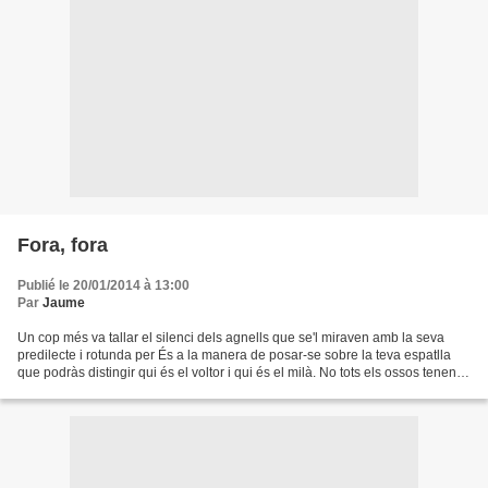
Fora, fora
Publié le 20/01/2014 à 13:00
Par
Jaume
Un cop més va tallar el silenci dels agnells que se'l miraven amb la seva
predilecte i rotunda per És a la manera de posar-se sobre la teva espatlla
que podràs distingir qui és el voltor i qui és el milà. No tots els ossos tenen
moll. Dita canina i també...