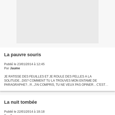
La pauvre souris
Publié le 23/01/2014 à 12:45
Par
Jaume
JE RATISSE DES FEUILLES ET JE ROULE DES PELLES A LA
SOLITUDE...DIS? COMMENT TU LA TROUVES MON ENTAME DE
PARAGRAPHE?...!!!...J'AI COMPRIS, TU NE VEUX PAS OPINER... C'EST
PAS DU PROUST, JE SAIS...!!!...J'EN RESTE DONC L ÉSASTRE. Plume
Haardie & Encre C.Cheue....
La nuit tombée
Publié le 22/01/2014 à 18:18