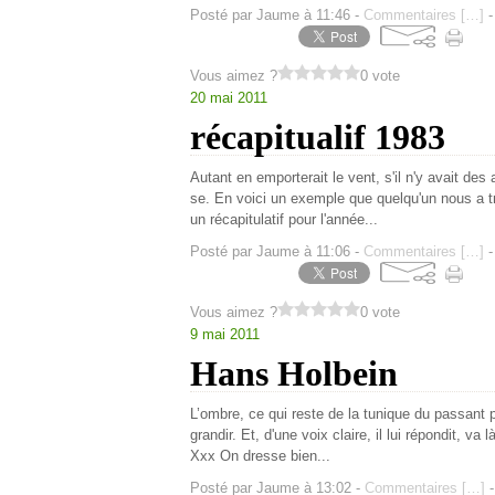
Posté par Jaume à 11:46 -
Commentaires [
…
]
-
Vous aimez ?
0 vote
20 mai 2011
récapitualif 1983
Autant en emporterait le vent, s'il n'y avait de
se. En voici un exemple que quelqu'un nous a t
un récapitulatif pour l'année...
Posté par Jaume à 11:06 -
Commentaires [
…
]
-
Vous aimez ?
0 vote
9 mai 2011
Hans Holbein
L’ombre, ce qui reste de la tunique du passant
grandir. Et, d'une voix claire, il lui répondit, va
Xxx On dresse bien...
Posté par Jaume à 13:02 -
Commentaires [
…
]
-