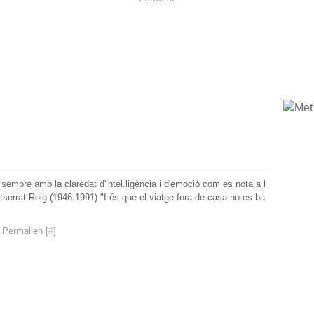
o sempre amb la claredat d'intel.ligència i d'emoció com es nota a l
tserrat Roig (1946-1991) "I és que el viatge fora de casa no es ba
 Permalien [
#
]