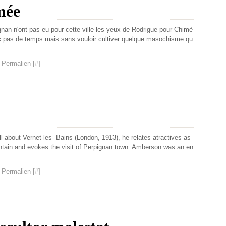
mée
gnan n'ont pas eu pour cette ville les yeux de Rodrigue pour Chimè
onc pas de temps mais sans vouloir cultiver quelque masochisme qu
 Permalien [
#
]
 about Vernet-les- Bains (London, 1913), he relates atractives as
untain and evokes the visit of Perpignan town. Amberson was an en
 Permalien [
#
]