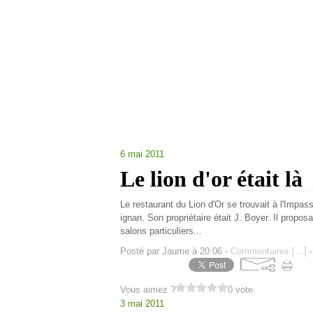
6 mai 2011
Le lion d'or était là
Le restaurant du Lion d'Or se trouvait à l'Impas
ignan. Son propriétaire était J. Boyer. Il proposa
salons particuliers...
Posté par Jaume à 20:06 -
Commentaires [
…
]
-
Vous aimez ?
0 vote
3 mai 2011