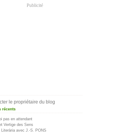
Publicité
ter le propriétaire du blog
s récents
i pas en attendant
t Vertige des Sens
Literària avec J.-S. PONS