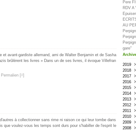
Pere F
RDV A V
Epuisem
ECRIT
AU PE
Perpign
Perpign
Perpign
gare"
Archiv
ste et avant-gardiste allemand, ami de Walter Benjamin et de Sasha
is brûlèrent les livres » Dans un de ses livres, il évoque Villefran
2019
2018
Oct
 Permalien [
#
]
2017
Sep
Déc
2016
Aoû
Nov
Déc
2015
Juil
Oct
Nov
Déc
2014
Juin
Sep
Oct
Nov
Déc
2013
Mai
Aoû
Sep
Oct
Nov
Déc
2012
Avri
Juil
Aoû
Sep
Oct
Nov
Déc
2011
Mar
Juin
Juil
Aoû
Sep
Oct
Nov
Déc
2010
Févr
Mai
Juin
Juil
Aoû
Sep
Oct
Nov
Déc
'autres à collectionner sans rime ni raison ce qui leur tombe dans
2009
Janv
Avri
Mai
Juin
Juil
Aoû
Sep
Oct
Nov
Déc
is que voulez-vous les temps sont durs pour s'habiller de l'esprit le
2008
Mar
Avri
Mai
Juin
Juil
Aoû
Sep
Oct
Nov
Nov
Févr
Mar
Avri
Mai
Juin
Juil
Aoû
Sep
Oct
Oct
Déc