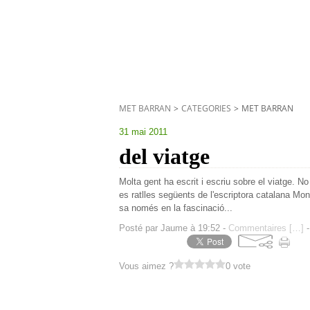
MET BARRAN
>
CATEGORIES
>
MET BARRAN
31 mai 2011
del viatge
Molta gent ha escrit i escriu sobre el viatge. N
es ratlles següents de l'escriptora catalana Mon
sa només en la fascinació...
Posté par Jaume à 19:52 -
Commentaires [
…
]
-
Vous aimez ?
0 vote