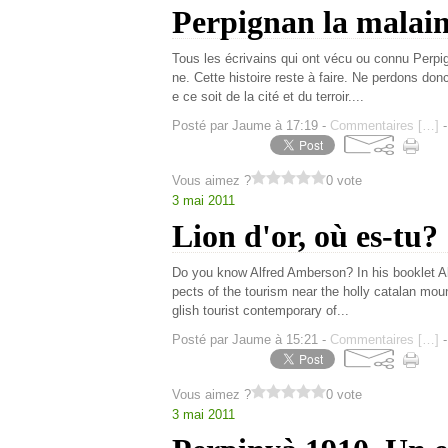
Perpignan la malai
Tous les écrivains qui ont vécu ou connu Perpi
ne. Cette histoire reste à faire. Ne perdons d
e ce soit de la cité et du terroir....
Posté par Jaume à 17:19 -
Commentaires [
…
]
-
Vous aimez ?
0 vote
3 mai 2011
Lion d'or, où es-tu?
Do you know Alfred Amberson? In his booklet All
pects of the tourism near the holly catalan mo
glish tourist contemporary of...
Posté par Jaume à 15:21 -
Commentaires [
…
]
-
Vous aimez ?
0 vote
3 mai 2011