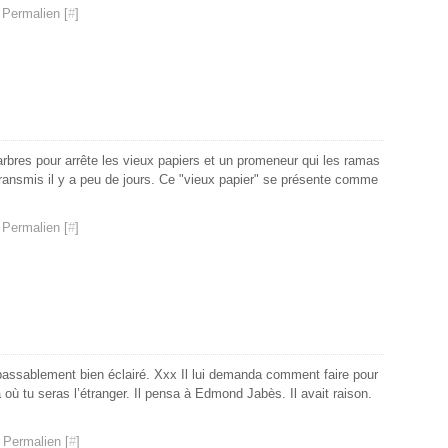
Janv
Févr
Mar
Avri
Mai
Juin
Juil
Aoû
Sep
Sep
Nov
 Permalien [
#
]
Janv
Févr
Mar
Avri
Mai
Juin
Juil
Aoû
Aoû
Oct
Janv
Févr
Mar
Avri
Mai
Juin
Juin
Juil
Sep
Janv
Févr
Mar
Avri
Mai
Mai
Juin
Aoû
Janv
Févr
Mar
Avri
Avri
Mai
Juil
Janv
Févr
Mar
Mar
Avri
Juin
Janv
Févr
Mar
Mai
Janv
Févr
Avri
s arbres pour arrête les vieux papiers et un promeneur qui les ramas
Janv
Mar
ransmis il y a peu de jours. Ce "vieux papier" se présente comme
Févr
 Permalien [
#
]
 passablement bien éclairé. Xxx Il lui demanda comment faire pour
 là où tu seras l’étranger. Il pensa à Edmond Jabès. Il avait raison.
 Permalien [
#
]