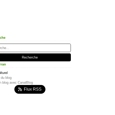
che
rran
lturel
 du blog
n blog avec CanalBlog
Flux RSS