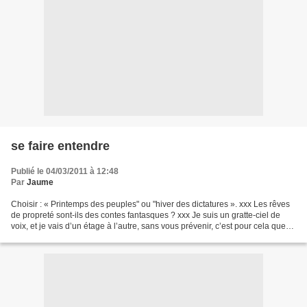
se faire entendre
Publié le 04/03/2011 à 12:48
Par
Jaume
Choisir : « Printemps des peuples" ou "hiver des dictatures ». xxx Les rêves
de propreté sont-ils des contes fantasques ? xxx Je suis un gratte-ciel de
voix, et je vais d’un étage à l’autre, sans vous prévenir, c’est pour cela que
vous ne me suivez pas,...