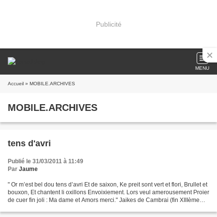
Publicité
MENU
Accueil
» MOBILE.ARCHIVES
MOBILE.ARCHIVES
tens d'avri
Publié le 31/03/2011 à 11:49
Par
Jaume
" Or m’est bel dou tens d’avri Et de saixon, Ke preit sont vert et flori, Brullet et
bouxon, Et chantent li oxillons Envoixiement. Lors veul amerousement Proier
de cuer fin joli : Ma dame et Amors merci." Jaikes de Cambrai (fin XIIIème
siècle)