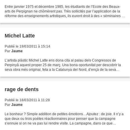
Entre janvier 1975 et décembre 1985, les étudiants de l’Ecole des Beaux-
arts de Perpignan ne chômèrent pas. Très sollicités par l’application de la
réforme des enseignements artistiques, ils eurent droit à des « séminaires »
et à des rencontres avec des...
Michel Latte
Publié le 19/03/2011 à 15:14
Par
Jaume
L’artista plàstic Michel Latte ens dona cita al palau dels Congressos de
Perpinyà aquest proper 25 de març. Una bona oportunitat per descobrir la
seva obra més original, feta a la Catalunya del Nord, d’ençà de la seva
instal.lació. Primer a Perpinyà,...
rage de dents
Publié le 18/03/2011 à 11:28
Par
Jaume
Le bonheur ? Simple addition de petites émotions…Ajoutez : de joie. Il n’y a
que deux ou trois poètes réactionnaires pour penser que la campagne
s’ennuie si on ne va pas lui rendre visite. La campagne, dans ce que
m’avoue la rivière malmenée qui passe...