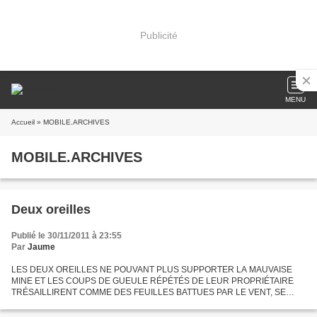
Publicité
MENU
Accueil
» MOBILE.ARCHIVES
MOBILE.ARCHIVES
Deux oreilles
Publié le 30/11/2011 à 23:55
Par
Jaume
LES DEUX OREILLES NE POUVANT PLUS SUPPORTER LA MAUVAISE
MINE ET LES COUPS DE GUEULE RÉPÉTÉS DE LEUR PROPRIÉTAIRE
TRÉSAILLIRENT COMME DES FEUILLES BATTUES PAR LE VENT, SE
DÉTACHÈRENT BRUSQUEMENT, ET SE MIRENT À GALOPER SUR LA
ROUTE COMME DEUX BOLIDES JUSQU'À...