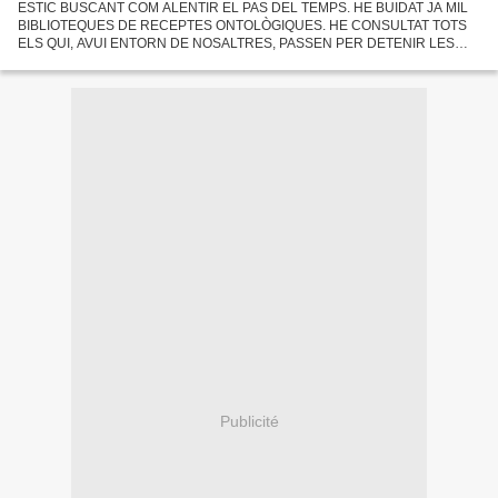
ESTIC BUSCANT COM ALENTIR EL PAS DEL TEMPS. HE BUIDAT JA MIL
BIBLIOTEQUES DE RECEPTES ONTOLÒGIQUES. HE CONSULTAT TOTS
ELS QUI, AVUI ENTORN DE NOSALTRES, PASSEN PER DETENIR LES
CLAUS DEL PODER PLANETARI. I HESITO. EL MENTÓ APOIAT SOBRE LA
MÀ ESQUERRA AMB...
Publicité