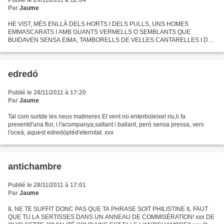
Publié le 29/11/2011 à 12:04
Par
Jaume
HE VIST, MÉS ENLLÀ DELS HORTS I DELS PULLS, UNS HOMES
EMMASCARATS I AMB GUANTS VERMELLS O SEMBLANTS QUE
BUIDAVEN SENSA EIMA, TAMBORELLS DE VELLES CANTARELLES I DE
LLIBRES PASSATS, DE MODA O DE LLENGUA. I QUIN FUMARAS,
S'AIXECÀ! QUIN FUMARAS! NI DÉU S'HO...
edredó
Publié le 28/11/2011 à 17:20
Par
Jaume
Tal com surtde les neus matineres El vent no enterboleixel riu,li fa
presentd'una flor, i l'acompanya,saltant i ballant, però sensa pressa, vers
l'oceà, aquest edredópléd'eternitat. xxx
antichambre
Publié le 28/11/2011 à 17:01
Par
Jaume
IL NE TE SUFFIT DONC PAS QUE TA PHRASE SOIT PHILISTINE IL FAUT
QUE TU LA SERTISSES DANS UN ANNEAU DE COMMISÉRATION! xxx DE