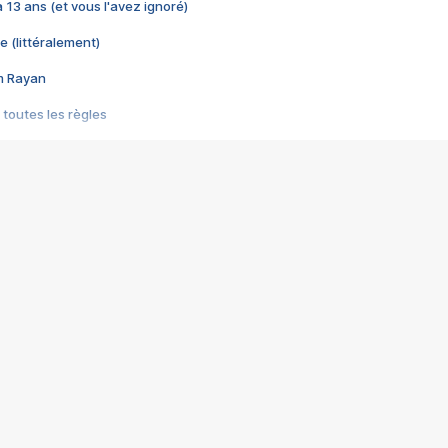
 a 13 ans (et vous l'avez ignoré)
e (littéralement)
im Rayan
 toutes les règles
s les jeux vidéo
us choquant de Rockstar ? - Le scandale BULLY
e plus moche de Steam
du RÊVE tourne au CAUCHEMAR
pendant 8 heures
it… à tort
umiliés par un jeu vidéo
ire - Final Fantasy 8
ti un empire - Age of Empires