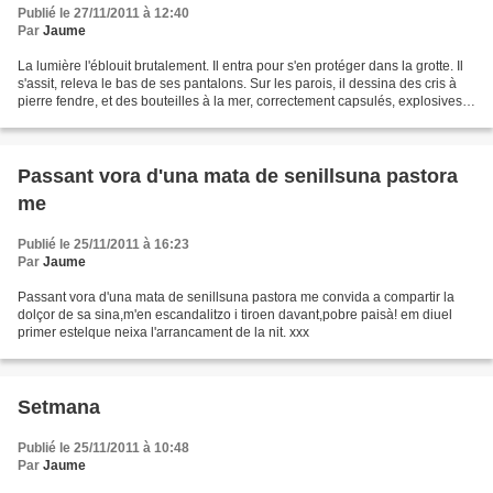
Publié le 27/11/2011 à 12:40
Par
Jaume
La lumière l'éblouit brutalement. Il entra pour s'en protéger dans la grotte. Il
s'assit, releva le bas de ses pantalons. Sur les parois, il dessina des cris à
pierre fendre, et des bouteilles à la mer, correctement capsulés, explosives. Il
se leva, le...
Passant vora d'una mata de senillsuna pastora
me
Publié le 25/11/2011 à 16:23
Par
Jaume
Passant vora d'una mata de senillsuna pastora me convida a compartir la
dolçor de sa sina,m'en escandalitzo i tiroen davant,pobre paisà! em diuel
primer estelque neixa l'arrancament de la nit. xxx
Setmana
Publié le 25/11/2011 à 10:48
Par
Jaume