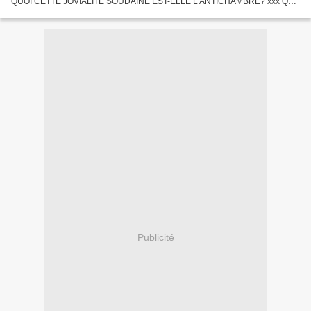
QUOI CETTE JOVIALITÉ SOUDAINE EST-ELLE L'ANTICHAMBRE? xxx QUI
LE 6 MAI 2012 FERA LA MEILLEURE CUEILLETTE D'OLIVES ET QUI, À
S'EN...
Publicité