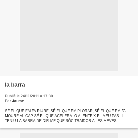
la barra
Publié le 24/11/2011 à 17:30
Par
Jaume
SÉ EL QUE EM FA RIURE, SÉ EL QUE EM PLORAR, SÉ EL QUE EM FA
MOURE AL CAP, SÉ EL QUE ACELERA -O ALENTEIX-EL MEU PAS...I
TENIU LA BARRA DE DIR-ME QUE SÓC TRAÏDOR A LES MEVES
EMOCIONS, TRAÏDOR PER NO MANIFESTAR-LES AMB LES VOSTRES
DISFRESSES. PERÒ QUI SEU...