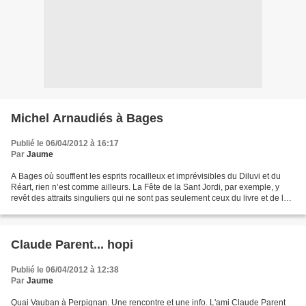
Michel Arnaudiés à Bages
Publié le 06/04/2012 à 16:17
Par
Jaume
A Bages où soufflent les esprits rocailleux et imprévisibles du Diluvi et du
Réart, rien n’est comme ailleurs. La Fête de la Sant Jordi, par exemple, y
revêt des attraits singuliers qui ne sont pas seulement ceux du livre et de la
rose. Ainsi alors qu'ailleurs...
Claude Parent... hopi
Publié le 06/04/2012 à 12:38
Par
Jaume
Quai Vauban à Perpignan. Une rencontre et une info. L'ami Claude Parent