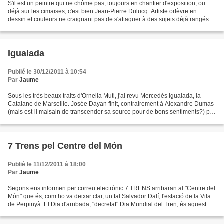
S'il est un peintre qui ne chôme pas, toujours en chantier d'exposition, ou
déjà sur les cimaises, c'est bien Jean-Pierre Dulucq. Artiste orfèvre en
dessin et couleurs ne craignant pas de s'attaquer à des sujets déjà rangés
dans l'histoire de l'art mais...
Igualada
Publié le 30/12/2011 à 10:54
Par
Jaume
Sous les très beaux traits d'Ornella Muti, j'ai revu Mercedés Igualada, la
Catalane de Marseille. Josée Dayan finit, contrairement à Alexandre Dumas
(mais est-il malsain de transcender sa source pour de bons sentiments?) par
l'unir à Edmond Dantès, Comte...
7 Trens pel Centre del Món
Publié le 11/12/2011 à 18:00
Par
Jaume
Segons ens informen per correu electrònic 7 TRENS arribaran al "Centre del
Món" que és, com ho va deixar clar, un tal Salvador Dalí, l'estació de la Vila
de Perpinyà. El Dia d'arribada, "decretat" Dia Mundial del Tren, és aquest
proper divendres 17 de...