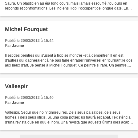
Saura. Un plasticien au éjà long cours, mais jamais essoufflé, toujours en
rebonds et confrontations. Les Indiens Hopi l'occupent de longue date. En
dehors de tout folklore de vide-grenier...
Michel Fourquet
Publié le 20/03/2012 à 15:44
Par
Jaume
Il est des peintres qui s'usent à trop se montrer -et à démontrer. Il en est
d'autres qui gagneraient à ne pas faire enrager l'universel en tournant le dos
aux lieux d'art. Je pense à Michel Fourquet. Ce peintre si rare. Un peintre,
oui, insuffisamment...
Vallespir
Publié le 20/03/2012 à 15:40
Par
Jaume
Vallespir. Segur que no n’ignoreu rés. Dels seus paisatges, dels seus
homes, i dels seus oficis. Si, una cosa potser, us haurà escapat, l’existència
d’una revista que en duu el nom. Una revista que aquests últims dies acaba
de treure el seu N° 8. Una...