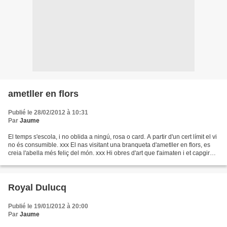
ametller en flors
Publié le 28/02/2012 à 10:31
Par
Jaume
El temps s'escola, i no oblida a ningú, rosa o card. A partir d'un cert límit el vi
no és consumible. xxx El nas visitant una branqueta d'ametller en flors, es
creia l'abella més feliç del món. xxx Hi obres d'art que t'aimaten i et capgiren.
Fa poc, en...
Royal Dulucq
Publié le 19/01/2012 à 20:00
Par
Jaume