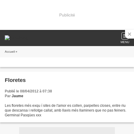
Publicité
MENU
Accueil
»
Floretes
Publié le 08/04/2012 à 07:38
Par
Jaume
Les floretes més exqu í sites de l'amor es collen, parpelles closes, entre riu
que descansa i rellotge callat, amb llavis més llaminers que no pas feiners.
Germinal Pasqües xxx