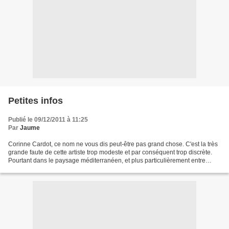
Petites infos
Publié le 09/12/2011 à 11:25
Par
Jaume
Corinne Cardot, ce nom ne vous dis peut-être pas grand chose. C'est la très
grande faute de cette artiste trop modeste et par conséquent trop discrète.
Pourtant dans le paysage méditerranéen, et plus particulièrement entre
Salses et Cerbère. Formée à...