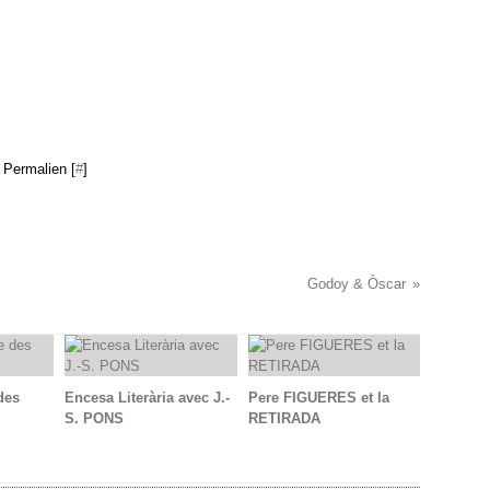
 Permalien [
#
]
Godoy & Òscar
des
Encesa Literària avec J.-
Pere FIGUERES et la
S. PONS
RETIRADA