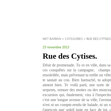
MET BARRAN
>
CATEGORIES
>
RUE DES CYTISES
23 novembre 2013
Rue des Cytises.
Désir de promenade. Tu es en ville, dans sa périphérie, tu aimes bien ces zones nouvellement urbanisées, ces conquêtes sur la campagne, champs ou vignes. C'est une jour de fin d'automne, une clairière ensoleillée, mais prévenant tu enfile un vêtement pour ne pas être pris au dépourvu si la bise, tout à coup, te sautait au cou. Bien harnaché, tu adoptes ton pas mi-course, celui que tes mollets et tes poumons aiment bien. Te voilà parti, une sorte de badine à ta main. Pour dissuader les chiens, disperser les serpents, remuer des mottes ou des monceaux de terre qui peuvent apparaître suspectes au cours de ton excursion qui, fatalement, vira à l'inspection. Tu es sur une grosse voie de circulation en double sens, c'est une longue avenue de ta ville, l'avenue Dalbiez pour ne rien dissimuler de ce texte qui, cependant, n'est ni un compte-rendu de balade, ni un rapport d' inspection, tu tournes sur ta droite, et en tournant tu t'aperçois que soleil juste en face de toi, cligne comme pour te dire "tu as bien fait", le soleil donne l'impression d'avoir un faible pour le marcheur, le randonneur et autre rôdeur. Tu es engagé dans un quartier que tu ne connais guère, avec beaucoup de maisons d'un bâti plutôt récent que relevant du statut de la vieille pierre. Quelques unes paraissent même avoir été inaugurées l'avant-veille. Leur architecture, qui n'est ni de tour ni de barre -ils on trop donné dans ces histogrammes- te rassure ainsi que les formes des rues droites, bien tracées, mais nullement jusq'à l'infini, et que tu constates assez larges et bien entretenues. Cela revêt une allure très sympathique ce qui encourage ton allant, tu progresses et tu tombes, façon de parler: je veux dire que tu lis, correctement orthographié, et sans fioriture graphique en céramique: "rue des Magnolias". Tu y es. Ce que tu espérais est là. Tu vas pouvoir, maintenant que tu t'es débarrassé de tes lourdeurs de topographe, renifler, humer, respirer comme un oiseau, un poisson. Bien que ça ne se soit jamais éventé au-delà de ta chambre à coucher, tu aimes les magnolias. Tu les aimes, même lorsqu'ils ne sont pas du rang de ces majestueux centenaires croisés lors de tel ou tel voyage, même s'ils ne sont pas en fleurs royales-ah! la fleur de magnolia!.. Bon! passons, ce n'est pas la saison. C'est vrai, celui qui lit "rue des magnolias" dans un quartier neuf, des garages aux paraboles, sait qu'il y aura plusieurs autres rappels du monde végétal, ce monde auquel l'excavatrice et la bétonneuse ont fait rendre gorge, ou réduit à sa portion congrue d'espace vert, de massif herbeux, de placette arborée...Mais là, où tu te trouves, en ce moment privilégié, où tu souris à le remarquer et en soulevant d'aise ta badine, le monde végétal semble avoir tenu bon, il ne survit pas chichement, oh! certes ce n'est pas le plein champ et ses avoines folles ni la luxuriante et profonde forêt, mais, néanmoins, tu respires bien, et le soleil qui, par un trait discret de son arbalète, a attiré ton attention se montre satisfait de toi: aucune ombre ne vient friper son beau front, il te sourit. Et voici que cette "rue des magnolias" (Mais que sont magnolias devenus!), hier tout-à-fait inconnue, te mène par le jeu orthogonal des plans de lotissements, à une "rue des Cytises", tout aussi inconnue hier, et là, tout à coup, un point de démangeaison s'enracine sur le bord imberbe de ton menton et tu te demandes "Cytises?... Mais qu'est-ce donc?". Tu n'arrives pas à savoir de quoi il s'agit, et ton portable, relié directement à tous les savoirs du web, tu l'as oublié comme une paire de gants en hiver ou un briquet au temps où tu fumais, chez toi, à l'autre bout de la ville, sur ton four micro-ondes dernier cri. Te voilà en arrêt, devant cette plaque de banale voirie, tel Champollion, sec, devant son premier hiéroglyphe. Tu regardes, autour de toi, et dans ce secteur, même si c'est loin d'être la rase campagne, pas grand monde ne traîne dans la rue pas même un rat ou une hérissonne, et pourtant tu aimerais tant, converser avec un habitant du lieu, devant les garages il y a quelques autos. Mais ta légitime interrogation sur les Cytises se voit vite effacée par la "sompt