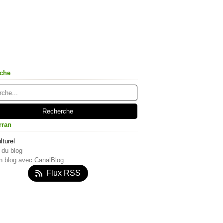
che
rran
lturel
 du blog
n blog avec CanalBlog
Flux RSS