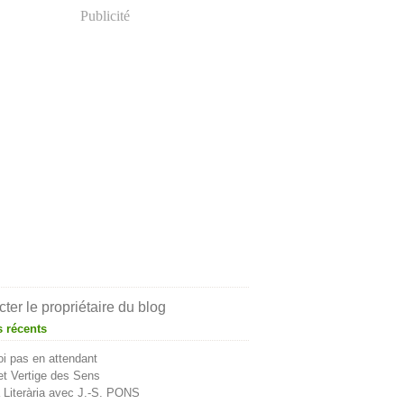
Publicité
ter le propriétaire du blog
s récents
i pas en attendant
t Vertige des Sens
Literària avec J.-S. PONS